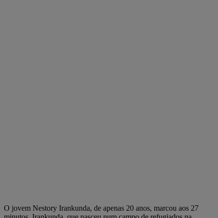
O jovem Nestory Irankunda, de apenas 20 anos, marcou aos 27
minutos. Irankunda, que nasceu num campo de refugiados na