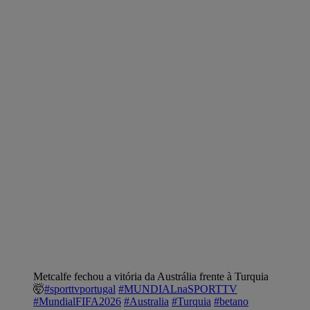
Metcalfe fechou a vitória da Austrália frente à Turquia
🤯
#sporttvportugal
#MUNDIALnaSPORTTV
#MundialFIFA2026
#Australia
#Turquia
#betano