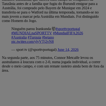
Tanzânia antes de a família que fugiu do Burundi emigrar para a
Austrália, foi comprado pelo Bayern de Munique em 2024 e
transferiu-se para o Watford na última temporada, tornando-se no
mais jovem a marcar pela Austrália em Mundiais. Foi distinguido
como Homem do Jogo.
Ninguém parou Irankunda 🤯
#sporttvportugal
#MUNDIALnaSPORTTV
#MundialFIFA2026
#Australia
#Turquia
#betano
pic.twitter.com/ylyVTj2vN8
— sport tv (@sporttvportugal)
June 14, 2026
Na segunda parte, aos 75 minutos, Connor Metcalfe levou os
australianos à loucura com o 2-0, numa jogada individual, a correr
desde o meio campo, e com um remate rasteiro ainda bem de fora da
área.