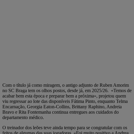
Com o título já como miragem, o antigo adjunto de Ruben Amorim
no SC Braga tem os olhos postos, desde já, em 2025/26. «Temos de
acabar bem esta época e preparar bem a próxima», projetou quem
viu regressar ao lote das disponíveis Fátima Pinto, enquanto Telma
Encarnação, Georgia Eaton-Collins, Brittany Raphino, Andreia
Bravo e Rita Fontemanha continua entregues aos cuidados do
departamento médico.
O treinador dos leões teve ainda tempo para se congratular com os
feitos de algumas das suas jogadoras. «Foi muito positivo a Andrea