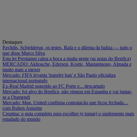
Destaques
Pavlidis, Schjelderup, os testes, Rafa e o dilema da baliza — tudo o
que disse Marco Silva
Esta lei Prestianni calou a boca a muita gente (as notas do Benfica)
MERCADO: Akliouche, Ederson, Kostic, Mastantuono, Almada e
muito mais a mexer
Mercado: FIFA levanta 'transfer ban' e São Paulo oficializa
internacional português
Ex-Real Madrid sugerido ao FC Porto e... descartado
Mercado: foi alvo do Benfica, não vingou em Espanha e vai juntar-
se a Otamendi
Mercado: Man. United confirma contratação que ficou fechada…
com Ruben Amorim
Creatina: o guia completo para escolher (e tomar) o suplemento mais
estudado do mundo