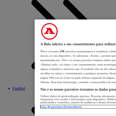
A Bola solicita o seu consentimento para utilizar
Nós e os nossos
298
parceiros armazenamos e acedemos a dados
únicos, no seu dispositivo. Se selecionar «Aceito», permite que 
apresentadas em «Nós e os nossos parceiros tratamos dados para 
«Rejeitar tudo» ou retirar o seu consentimento, estas tecnologia
alguns conteúdos e anúncios que vê poderão não ser tão relevant
escolhas ou retirar o consentimento a qualquer momento clicand
página Web (ou no ícone na parte inferior esquerda da página, s
Website. Para mais informação, consulte a nossa política de pri
Futebol
Nós e os nossos parceiros tratamos os dados par
Utilizar dados de geolocalização precisos. Procurar ativamente a
Armazenar e/ou aceder a informações num dispositivo. Publici
publicidade e conteúdos, estudos de audiência e desenvolvimen
Lista de parceiros (fornecedores)