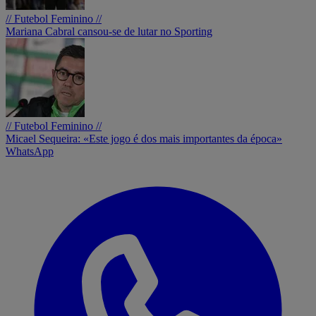
// Futebol Feminino //
Mariana Cabral cansou-se de lutar no Sporting
// Futebol Feminino //
Micael Sequeira: «Este jogo é dos mais importantes da época»
WhatsApp