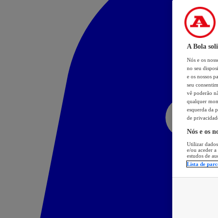
A Bola sol
Nós e os nos
no seu dispos
e os nossos pa
seu consentim
vê poderão não
qualquer mome
esquerda da p
de privacidad
Nós e os n
Utilizar dados
e/ou aceder a
estudos de au
Lista de parc