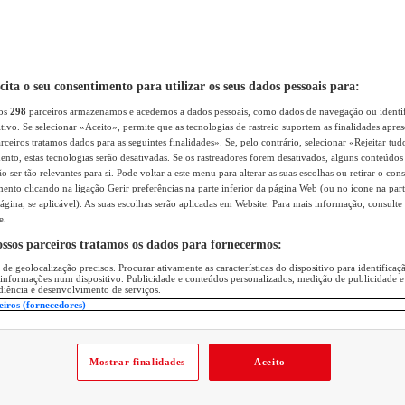
icita o seu consentimento para utilizar os seus dados pessoais para:
sos
298
parceiros armazenamos e acedemos a dados pessoais, como dados de navegação ou identif
itivo. Se selecionar «Aceito», permite que as tecnologias de rastreio suportem as finalidades apr
rceiros tratamos dados para as seguintes finalidades». Se, pelo contrário, selecionar «Rejeitar tud
ento, estas tecnologias serão desativadas. Se os rastreadores forem desativados, alguns conteúdo
 ser tão relevantes para si. Pode voltar a este menu para alterar as suas escolhas ou retirar o con
nto clicando na ligação Gerir preferências na parte inferior da página Web (ou no ícone na part
ágina, se aplicável). As suas escolhas serão aplicadas em Website. Para mais informação, consulte 
e.
ossos parceiros tratamos os dados para fornecermos:
 de geolocalização precisos. Procurar ativamente as características do dispositivo para identifica
 informações num dispositivo. Publicidade e conteúdos personalizados, medição de publicidade e
diência e desenvolvimento de serviços.
eiros (fornecedores)
Mostrar finalidades
Aceito