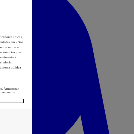
icadores únicos,
esentadas em «Nós
o» ou retirar o
s e anúncios que
sentimento a
e inferior
a nossa política
ção. Armazenar
 conteúdos,