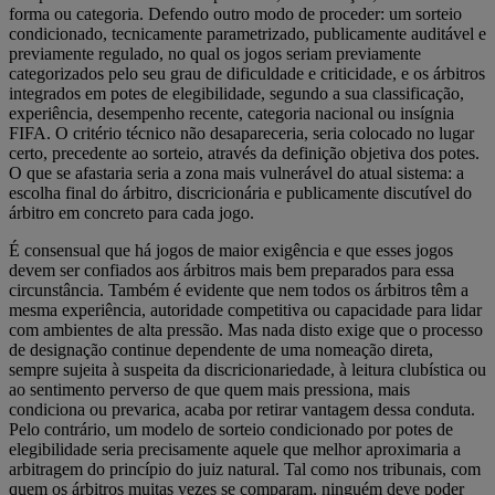
forma ou categoria. Defendo outro modo de proceder: um sorteio
condicionado, tecnicamente parametrizado, publicamente auditável e
previamente regulado, no qual os jogos seriam previamente
categorizados pelo seu grau de dificuldade e criticidade, e os árbitros
integrados em potes de elegibilidade, segundo a sua classificação,
experiência, desempenho recente, categoria nacional ou insígnia
FIFA. O critério técnico não desapareceria, seria colocado no lugar
certo, precedente ao sorteio, através da definição objetiva dos potes.
O que se afastaria seria a zona mais vulnerável do atual sistema: a
escolha final do árbitro, discricionária e publicamente discutível do
árbitro em concreto para cada jogo.
É consensual que há jogos de maior exigência e que esses jogos
devem ser confiados aos árbitros mais bem preparados para essa
circunstância. Também é evidente que nem todos os árbitros têm a
mesma experiência, autoridade competitiva ou capacidade para lidar
com ambientes de alta pressão. Mas nada disto exige que o processo
de designação continue dependente de uma nomeação direta,
sempre sujeita à suspeita da discricionariedade, à leitura clubística ou
ao sentimento perverso de que quem mais pressiona, mais
condiciona ou prevarica, acaba por retirar vantagem dessa conduta.
Pelo contrário, um modelo de sorteio condicionado por potes de
elegibilidade seria precisamente aquele que melhor aproximaria a
arbitragem do princípio do juiz natural. Tal como nos tribunais, com
quem os árbitros muitas vezes se comparam, ninguém deve poder