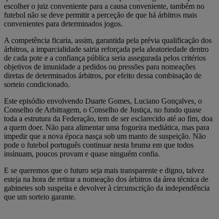
escolher o juiz conveniente para a causa conveniente, também no
futebol não se deve permitir a perceção de que há árbitros mais
convenientes para determinados jogos.
A competência ficaria, assim, garantida pela prévia qualificação dos
árbitros, a imparcialidade sairia reforçada pela aleatoriedade dentro
de cada pote e a confiança pública seria assegurada pelos critérios
objetivos de imunidade a pedidos ou pressões para nomeações
diretas de determinados árbitros, por efeito dessa combinação de
sorteio condicionado.
Este episódio envolvendo Duarte Gomes, Luciano Gonçalves, o
Conselho de Arbitragem, o Conselho de Justiça, no fundo quase
toda a estrutura da Federação, tem de ser esclarecido até ao fim, doa
a quem doer. Não para alimentar uma fogueira mediática, mas para
impedir que a nova época nasça sob um manto de suspeição. Não
pode o futebol português continuar nesta bruma em que todos
insinuam, poucos provam e quase ninguém confia.
E se queremos que o futuro seja mais transparente e digno, talvez
esteja na hora de retirar a nomeação dos árbitros da área técnica de
gabinetes sob suspeita e devolver à circunscrição da independência
que um sorteio garante.