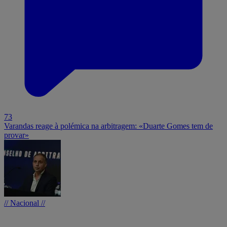
73
Varandas reage à polémica na arbitragem: «Duarte Gomes tem de
provar»
// Nacional //