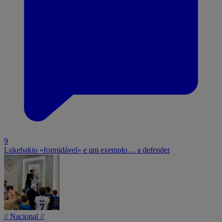
9
Lukebakio «formidável» e um exemplo… a defender
// Nacional //