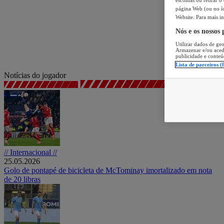
página Web (ou no íc
Website. Para mais in
Nós e os nossos
Utilizar dados de geo
Armazenar e/ou aced
publicidade e conteú
Lista de parceiros (
Notícias do jogador
// Internacional //
25.05.2026
Golo de pontapé de bicicleta de McTominay imortalizado em nota
de 20 libras