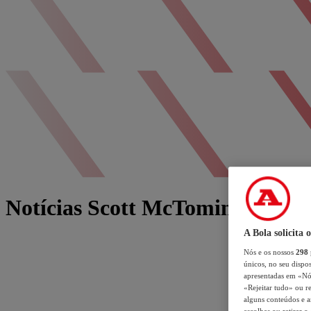
Notícias Scott McTominay
A Bola solicita 
Nós e os nossos
298
únicos, no seu dispos
apresentadas em «Nós 
«Rejeitar tudo» ou re
alguns conteúdos e an
escolhas ou retirar 