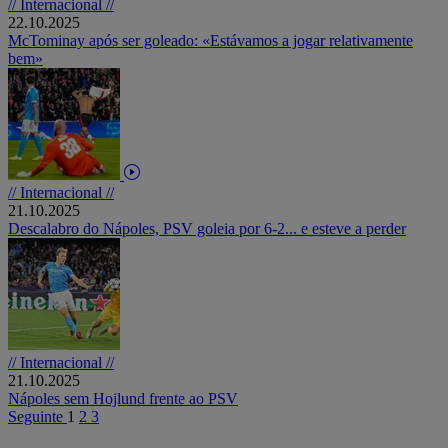
// Internacional //
22.10.2025
McTominay após ser goleado: «Estávamos a jogar relativamente
bem»
// Internacional //
21.10.2025
Descalabro do Nápoles, PSV goleia por 6-2... e esteve a perder
// Internacional //
21.10.2025
Nápoles sem Hojlund frente ao PSV
Seguinte
1
2
3