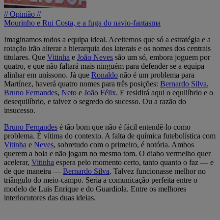
// Opinião //
Mourinho e Rui Costa, e a fuga do navio-fantasma
Imaginamos todos a equipa ideal. Aceitemos que só a estratégia e a
rotação irão alterar a hierarquia dos laterais e os nomes dos centrais
titulares. Que
Vitinha
e
João Neves
são um só, embora joguem por
quatro, e que não faltará mais ninguém para defender se a equipa
alinhar em uníssono. Já que
Ronaldo
não é um problema para
Martínez, haverá quatro nomes para três posições:
Bernardo Silva
,
Bruno Fernandes
,
Neto
e
João Félix
. E residirá aqui o equilíbrio e o
desequilíbrio, e talvez o segredo do sucesso. Ou a razão do
insucesso.
Bruno Fernandes
é tão bom que não é fácil entendê-lo como
problema. É vítima do contexto. A falta de química futebolística com
Vitinha
e
Neves
, sobretudo com o primeiro, é notória. Ambos
querem a bola e não jogam no mesmo tom. O diabo vermelho quer
acelerar,
Vitinha
espera pelo momento certo, tanto quanto o faz — e
de que maneira —
Bernardo Silva
. Talvez funcionasse melhor no
triângulo do meio-campo. Seria a comunicação perfeita entre o
modelo de Luis Enrique e do Guardiola. Entre os melhores
interlocutores das duas ideias.