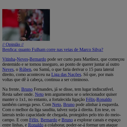
// Opinião //
Benfica: quanto Fulham corre nas veias de Marco Silva?
Vitinha
-
Neves
-
Bernardo
pode ser curto para Martínez, que começou
destemido e se tornou inseguro, ao ponto de querer juntar aí outro
Neves
, o
Rúben
, ou Samú, o que faria derivar o 15 para lateral
direito, como aconteceu na
Liga das Nações
. Só que, por mais
voltas que dê à cabeça, continua a ser criminoso.
Na frente,
Bruno
Fernandes, já se disse, tem lugar indiscutível.
Resta saber onde.
Neto
tem argumentos se o selecionador quiser
manter o 1x1, no entanto, a fortalecida ligação
Félix
-
Ronaldo
também carrega peso. Com
Neto
,
Bruno
pode alinhar à esquerda.
Com o melhor da liga saudita, talvez surja à direita. Em tese, os
laterais terão capacidade de chegada, protegidos pelo trio do meio-
campo. E com
Félix
,
Bernardo
e
Bruno
a explorar canais e espaço
entre linhas, e
Ronaldo
a colaborar, poder-se-á formar um ataque