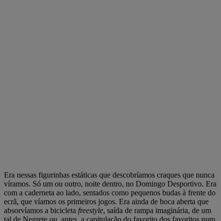
Era nessas figurinhas estáticas que descobríamos craques que nunca
víramos. Só um ou outro, noite dentro, no Domingo Desportivo. Era
com a caderneta ao lado, sentados como pequenos budas à frente do
ecrã, que víamos os primeiros jogos. Era ainda de boca aberta que
absorvíamos a bicicleta
freestyle
, saída de rampa imaginária, de um
tal de Negrete ou, antes, a capitulação do favorito dos favoritos num