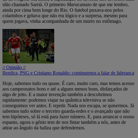
sítio chamado Sarriá. O primeiro
Maracanazo
de que me lembro,
ainda por cima bem longe do Rio. O futebol puxava-nos pelos
colarinhos e gritava que não era lógico e a surpresa, mesmo para
quem jogava, vinha acompanhada de um murro no estômago.
// Opinião //
Benfica, PSG e Cristiano Ronaldo: continuemos a falar de liderança
Hoje, sabemos tudo ou quase. É caro, muito caro, mas temos acesso
aos campeonatos bons e até a alguns menos bons, disfarçados de
algo de jeito. E a maior invenção também a descobrimos
rapidamente: podemos viajar na quântica televisiva se não
conseguimos ver antes. E repetir. Nada nos escapa, se quisermos. Já
sabemos tudo sobre o terceiro guarda-redes e o avançado que não
tem hipóteses, só lá está para fazer número. E, para arrancar o nosso
espanto, agora o génio tem de nos fintar também a nós, antes de
atirar ao ângulo da baliza que defendemos.