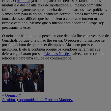
classe. O
Mundial
já não é o palco dos deuses. É também o dos
mortais e o dos de alta taxa de mortalidade. E, mesmo com tanto
talento, arranjamos sempre maneira de continuarmos a ser políticos.
Vamos bem para lá do politicamente correto. Somos incapazes de
tomar decisões difíceis que beneficiem o coletivo e tornem mais
firme o caminho. Mesmo que o futebol dominador na Europa seja
precisamente esse.
O treinador há muito que percebeu que de nada lhe valia vestir-se de
Guardiola porque o fato não lhe servia. O processo normalizou-se
por fim, deixou de querer ser disruptivo. Mas nem por isso
melhorou. E ele lá continua porque os jogadores saíram em sua
defesa e ganharam por si a
Liga das Nações
, talvez com receio do
retrocesso para uma equipa de contra-ataque.
// Opinião //
A (última) oportunidade de Roberto Martínez