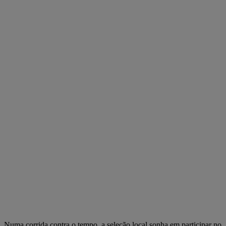
Numa corrida contra o tempo, a seleção local sonha em participar no