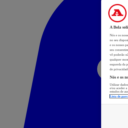
A Bola sol
Nós e os nos
no seu dispos
e os nossos pa
seu consentim
vê poderão não
qualquer mome
esquerda da p
de privacidad
Nós e os n
Utilizar dados
e/ou aceder a
estudos de au
Lista de parc