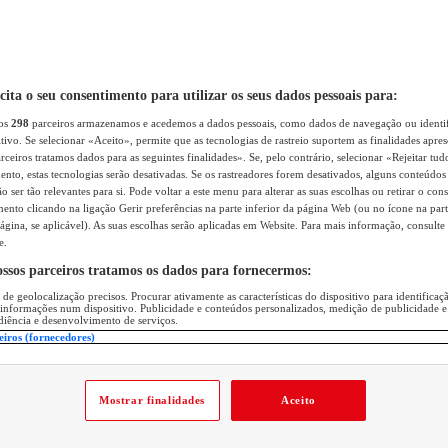
icita o seu consentimento para utilizar os seus dados pessoais para:
sos
298
parceiros armazenamos e acedemos a dados pessoais, como dados de navegação ou identif
itivo. Se selecionar «Aceito», permite que as tecnologias de rastreio suportem as finalidades apr
rceiros tratamos dados para as seguintes finalidades». Se, pelo contrário, selecionar «Rejeitar tud
ento, estas tecnologias serão desativadas. Se os rastreadores forem desativados, alguns conteúdo
 ser tão relevantes para si. Pode voltar a este menu para alterar as suas escolhas ou retirar o con
nto clicando na ligação Gerir preferências na parte inferior da página Web (ou no ícone na part
ágina, se aplicável). As suas escolhas serão aplicadas em Website. Para mais informação, consulte 
e.
ossos parceiros tratamos os dados para fornecermos:
 de geolocalização precisos. Procurar ativamente as características do dispositivo para identifica
 informações num dispositivo. Publicidade e conteúdos personalizados, medição de publicidade e
diência e desenvolvimento de serviços.
eiros (fornecedores)
Mostrar finalidades
Aceito