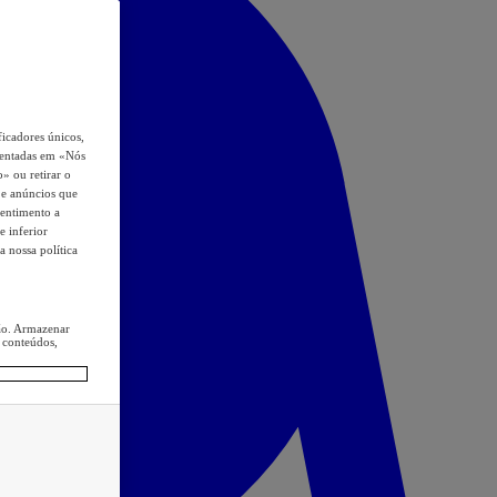
icadores únicos,
esentadas em «Nós
o» ou retirar o
s e anúncios que
sentimento a
e inferior
a nossa política
ção. Armazenar
 conteúdos,