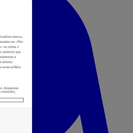
icadores únicos,
esentadas em «Nós
o» ou retirar o
s e anúncios que
sentimento a
e inferior
a nossa política
ção. Armazenar
 conteúdos,