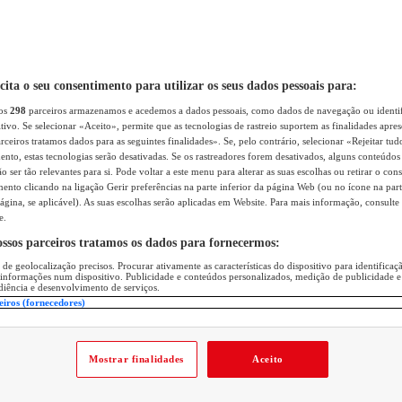
icita o seu consentimento para utilizar os seus dados pessoais para:
sos
298
parceiros armazenamos e acedemos a dados pessoais, como dados de navegação ou identif
itivo. Se selecionar «Aceito», permite que as tecnologias de rastreio suportem as finalidades apr
rceiros tratamos dados para as seguintes finalidades». Se, pelo contrário, selecionar «Rejeitar tud
ento, estas tecnologias serão desativadas. Se os rastreadores forem desativados, alguns conteúdo
 ser tão relevantes para si. Pode voltar a este menu para alterar as suas escolhas ou retirar o con
nto clicando na ligação Gerir preferências na parte inferior da página Web (ou no ícone na part
ágina, se aplicável). As suas escolhas serão aplicadas em Website. Para mais informação, consulte 
e.
ossos parceiros tratamos os dados para fornecermos:
 de geolocalização precisos. Procurar ativamente as características do dispositivo para identifica
 informações num dispositivo. Publicidade e conteúdos personalizados, medição de publicidade e
diência e desenvolvimento de serviços.
eiros (fornecedores)
Mostrar finalidades
Aceito