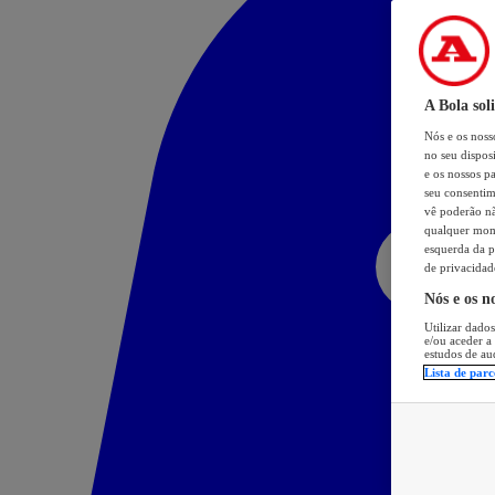
A Bola sol
Nós e os nos
no seu dispos
e os nossos pa
seu consentim
vê poderão não
qualquer mome
esquerda da p
de privacidad
Nós e os n
Utilizar dados
e/ou aceder a
estudos de au
Lista de parc