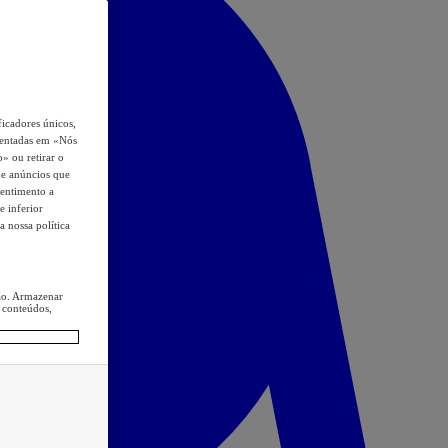
icadores únicos,
esentadas em «Nós
o» ou retirar o
s e anúncios que
sentimento a
e inferior
a nossa política
ção. Armazenar
 conteúdos,