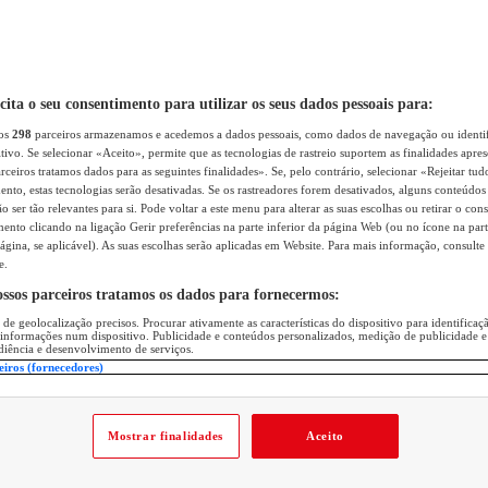
icita o seu consentimento para utilizar os seus dados pessoais para:
sos
298
parceiros armazenamos e acedemos a dados pessoais, como dados de navegação ou identif
itivo. Se selecionar «Aceito», permite que as tecnologias de rastreio suportem as finalidades apr
rceiros tratamos dados para as seguintes finalidades». Se, pelo contrário, selecionar «Rejeitar tud
ento, estas tecnologias serão desativadas. Se os rastreadores forem desativados, alguns conteúdo
 ser tão relevantes para si. Pode voltar a este menu para alterar as suas escolhas ou retirar o con
nto clicando na ligação Gerir preferências na parte inferior da página Web (ou no ícone na part
ágina, se aplicável). As suas escolhas serão aplicadas em Website. Para mais informação, consulte 
e.
ossos parceiros tratamos os dados para fornecermos:
 de geolocalização precisos. Procurar ativamente as características do dispositivo para identifica
 informações num dispositivo. Publicidade e conteúdos personalizados, medição de publicidade e
diência e desenvolvimento de serviços.
eiros (fornecedores)
Mostrar finalidades
Aceito