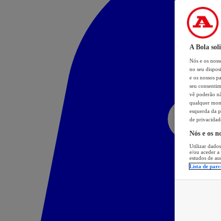
A Bola sol
Nós e os nos
no seu dispos
e os nossos pa
seu consentim
vê poderão não
qualquer mome
esquerda da p
de privacidad
Nós e os n
Utilizar dados
e/ou aceder a
estudos de au
Lista de parc