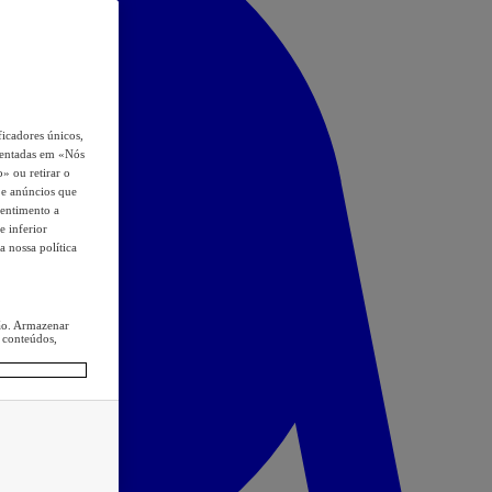
icadores únicos,
esentadas em «Nós
o» ou retirar o
s e anúncios que
sentimento a
e inferior
a nossa política
ção. Armazenar
 conteúdos,