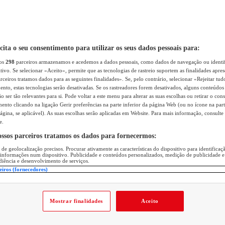
icita o seu consentimento para utilizar os seus dados pessoais para:
sos
298
parceiros armazenamos e acedemos a dados pessoais, como dados de navegação ou identif
itivo. Se selecionar «Aceito», permite que as tecnologias de rastreio suportem as finalidades apr
rceiros tratamos dados para as seguintes finalidades». Se, pelo contrário, selecionar «Rejeitar tud
ento, estas tecnologias serão desativadas. Se os rastreadores forem desativados, alguns conteúdo
 ser tão relevantes para si. Pode voltar a este menu para alterar as suas escolhas ou retirar o con
nto clicando na ligação Gerir preferências na parte inferior da página Web (ou no ícone na part
ágina, se aplicável). As suas escolhas serão aplicadas em Website. Para mais informação, consulte 
e.
ossos parceiros tratamos os dados para fornecermos:
 de geolocalização precisos. Procurar ativamente as características do dispositivo para identifica
 informações num dispositivo. Publicidade e conteúdos personalizados, medição de publicidade e
diência e desenvolvimento de serviços.
eiros (fornecedores)
Mostrar finalidades
Aceito