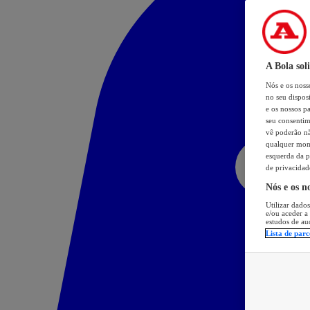
A Bola sol
Nós e os nos
no seu dispos
e os nossos pa
seu consentim
vê poderão não
qualquer mome
esquerda da p
de privacidad
Nós e os n
Utilizar dados
e/ou aceder a
estudos de au
Lista de parc