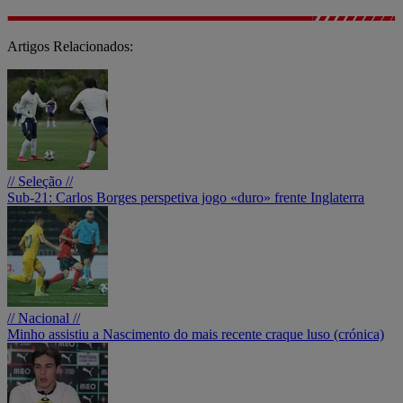
Artigos Relacionados:
// Seleção //
Sub-21: Carlos Borges perspetiva jogo «duro» frente Inglaterra
// Nacional //
Minho assistiu a Nascimento do mais recente craque luso (crónica)