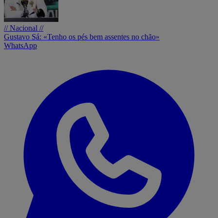
// Nacional //
Gustavo Sá: «Tenho os pés bem assentes no chão»
WhatsApp