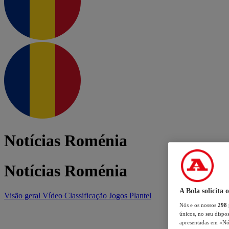
Notícias Roménia
Notícias Roménia
A Bola solicita 
Visão geral
Vídeo
Classificação
Jogos
Plantel
Nós e os nossos
298
únicos, no seu dispos
apresentadas em «Nós 