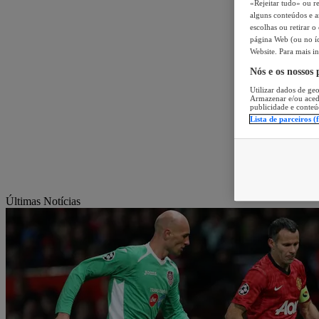
«Rejeitar tudo» ou re
alguns conteúdos e an
escolhas ou retirar 
página Web (ou no íc
Website. Para mais in
Nós e os nossos
Utilizar dados de geo
Armazenar e/ou aced
publicidade e conteú
Lista de parceiros (
Últimas Notícias