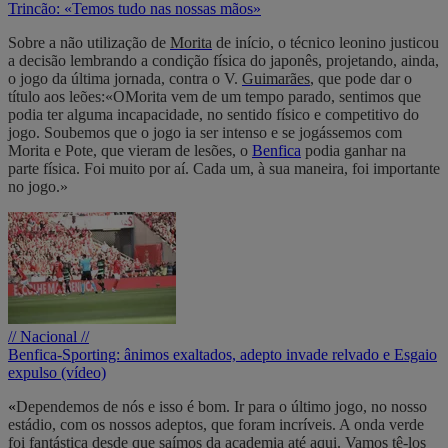
Trincão: «Temos tudo nas nossas mãos»
Sobre a não utilização de
Morita
de início, o técnico leonino justicou
a decisão lembrando a condição física do japonês, projetando, ainda,
o jogo da última jornada, contra o V.
Guimarães
, que pode dar o
título aos leões:«O
Morita vem de um tempo parado, sentimos que
podia ter alguma incapacidade, no sentido físico e competitivo do
jogo. Soubemos que o jogo ia ser intenso e se jogássemos com
Morita e Pote, que vieram de lesões, o
Benfica
podia ganhar na
parte física. Foi muito por aí. Cada um, à sua maneira, foi importante
no jogo.»
// Nacional //
Benfica-Sporting: ânimos exaltados, adepto invade relvado e Esgaio
expulso (vídeo)
«
Dependemos de nós e isso é bom. Ir para o último jogo, no nosso
estádio, com os nossos adeptos, que foram incríveis. A onda verde
foi fantástica desde que saímos da academia até aqui. Vamos tê-los