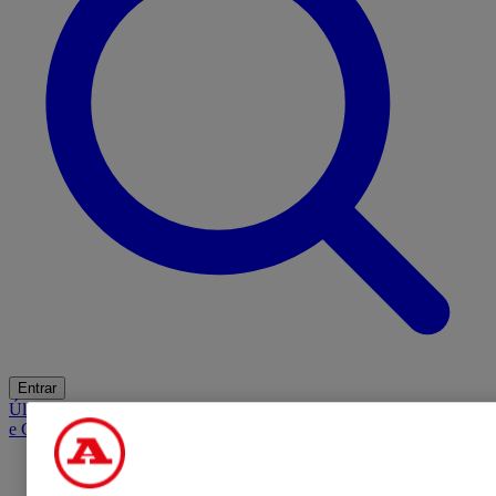
Entrar
Últimas
Mercado
Opinião
iGaming Hub
A BOLA SUGERE
Barba
e Cabelo