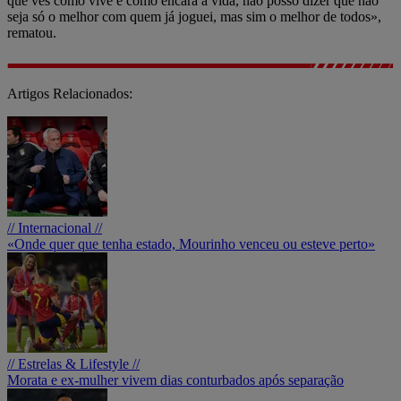
que vês como vive e como encara a vida, não posso dizer que não
seja só o melhor com quem já joguei, mas sim o melhor de todos»,
rematou.
Artigos Relacionados:
// Internacional //
«Onde quer que tenha estado, Mourinho venceu ou esteve perto»
// Estrelas & Lifestyle //
Morata e ex-mulher vivem dias conturbados após separação