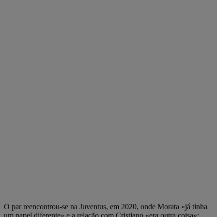
O par reencontrou-se na Juventus, em 2020, onde Morata «já tinha
um papel diferente» e a relação com Cristiano «era outra coisa»: