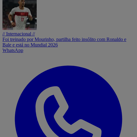
// Internacional //
Foi treinado por Mourinho, partilha feito insólito com Ronaldo e
Bale e está no Mundial 2026
WhatsApp