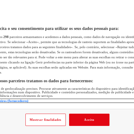
icita o seu consentimento para utilizar os seus dados pessoais para:
sos
298
parceiros armazenamos e acedemos a dados pessoais, como dados de navegação ou identif
itivo. Se selecionar «Aceito», permite que as tecnologias de rastreio suportem as finalidades apr
rceiros tratamos dados para as seguintes finalidades». Se, pelo contrário, selecionar «Rejeitar tud
ento, estas tecnologias serão desativadas. Se os rastreadores forem desativados, alguns conteúdo
 ser tão relevantes para si. Pode voltar a este menu para alterar as suas escolhas ou retirar o con
nto clicando na ligação Gerir preferências na parte inferior da página Web (ou no ícone na part
ágina, se aplicável). As suas escolhas serão aplicadas em Website. Para mais informação, consulte 
e.
ossos parceiros tratamos os dados para fornecermos:
 de geolocalização precisos. Procurar ativamente as características do dispositivo para identifica
 informações num dispositivo. Publicidade e conteúdos personalizados, medição de publicidade e
diência e desenvolvimento de serviços.
eiros (fornecedores)
Mostrar finalidades
Aceito