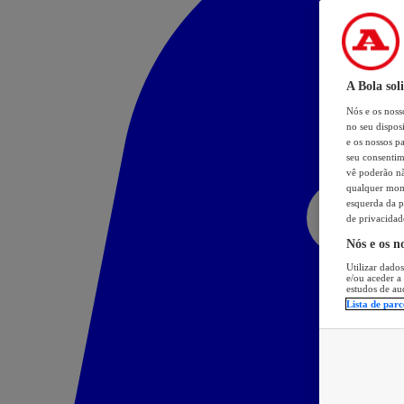
A Bola sol
Nós e os nos
no seu dispos
e os nossos pa
seu consentim
vê poderão não
qualquer mome
esquerda da p
de privacidad
Nós e os n
Utilizar dados
e/ou aceder a
estudos de au
Lista de parc