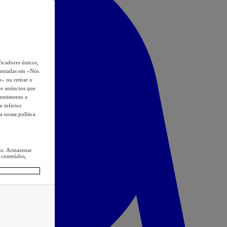
icadores únicos,
esentadas em «Nós
o» ou retirar o
s e anúncios que
sentimento a
e inferior
a nossa política
ção. Armazenar
 conteúdos,