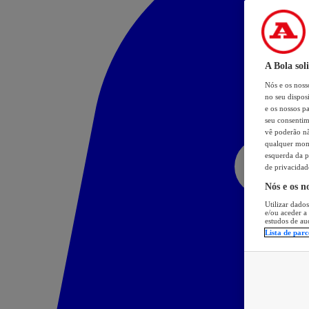
A Bola sol
Nós e os nos
no seu dispos
e os nossos pa
seu consentim
vê poderão não
qualquer mome
esquerda da p
de privacidad
Nós e os n
Utilizar dados
e/ou aceder a
estudos de au
Lista de parc