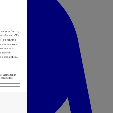
icadores únicos,
esentadas em «Nós
o» ou retirar o
s e anúncios que
sentimento a
e inferior
a nossa política
ção. Armazenar
 conteúdos,