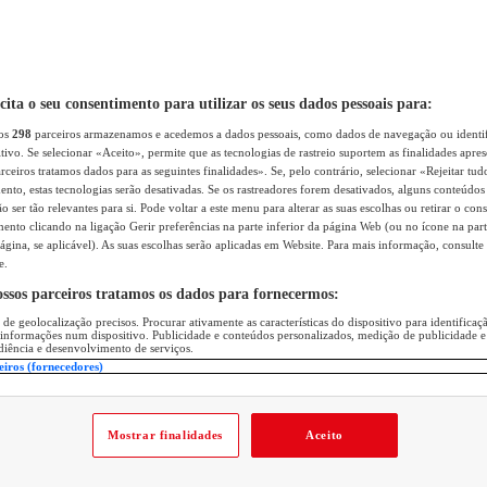
icita o seu consentimento para utilizar os seus dados pessoais para:
sos
298
parceiros armazenamos e acedemos a dados pessoais, como dados de navegação ou identif
itivo. Se selecionar «Aceito», permite que as tecnologias de rastreio suportem as finalidades apr
rceiros tratamos dados para as seguintes finalidades». Se, pelo contrário, selecionar «Rejeitar tud
ento, estas tecnologias serão desativadas. Se os rastreadores forem desativados, alguns conteúdo
 ser tão relevantes para si. Pode voltar a este menu para alterar as suas escolhas ou retirar o con
nto clicando na ligação Gerir preferências na parte inferior da página Web (ou no ícone na part
ágina, se aplicável). As suas escolhas serão aplicadas em Website. Para mais informação, consulte 
e.
ossos parceiros tratamos os dados para fornecermos:
 de geolocalização precisos. Procurar ativamente as características do dispositivo para identifica
 informações num dispositivo. Publicidade e conteúdos personalizados, medição de publicidade e
diência e desenvolvimento de serviços.
eiros (fornecedores)
Mostrar finalidades
Aceito