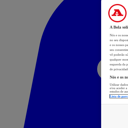
A Bola sol
Nós e os nos
no seu dispos
e os nossos pa
seu consentim
vê poderão não
qualquer mome
esquerda da p
de privacidad
Nós e os n
Utilizar dados
e/ou aceder a
estudos de au
Lista de parc