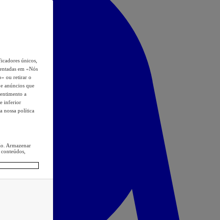
icadores únicos,
esentadas em «Nós
o» ou retirar o
s e anúncios que
sentimento a
e inferior
a nossa política
ção. Armazenar
 conteúdos,