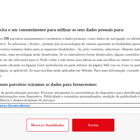
icita o seu consentimento para utilizar os seus dados pessoais para:
sos
298
parceiros armazenamos e acedemos a dados pessoais, como dados de navegação ou identif
itivo. Se selecionar «Aceito», permite que as tecnologias de rastreio suportem as finalidades apr
rceiros tratamos dados para as seguintes finalidades». Se, pelo contrário, selecionar «Rejeitar tud
ento, estas tecnologias serão desativadas. Se os rastreadores forem desativados, alguns conteúdo
 ser tão relevantes para si. Pode voltar a este menu para alterar as suas escolhas ou retirar o con
nto clicando na ligação Gerir preferências na parte inferior da página Web (ou no ícone na part
ágina, se aplicável). As suas escolhas serão aplicadas em Website. Para mais informação, consulte 
e.
ossos parceiros tratamos os dados para fornecermos:
 de geolocalização precisos. Procurar ativamente as características do dispositivo para identifica
 informações num dispositivo. Publicidade e conteúdos personalizados, medição de publicidade e
diência e desenvolvimento de serviços.
eiros (fornecedores)
Mostrar finalidades
Aceito