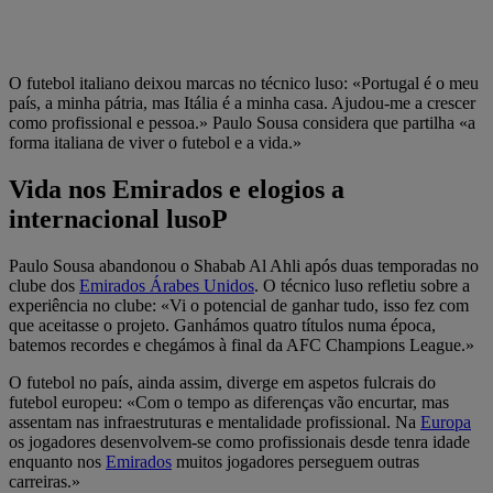
O futebol italiano deixou marcas no técnico luso: «Portugal é o meu
país, a minha pátria, mas Itália é a minha casa. Ajudou-me a crescer
como profissional e pessoa.» Paulo Sousa considera que partilha «a
forma italiana de viver o futebol e a vida.»
Vida nos Emirados e elogios a
internacional lusoP
Paulo Sousa abandonou o Shabab Al Ahli após duas temporadas no
clube dos
Emirados Árabes Unidos
. O técnico luso refletiu sobre a
experiência no clube: «Vi o potencial de ganhar tudo, isso fez com
que aceitasse o projeto. Ganhámos quatro títulos numa época,
batemos recordes e chegámos à final da AFC Champions League.»
O futebol no país, ainda assim, diverge em aspetos fulcrais do
futebol europeu: «Com o tempo as diferenças vão encurtar, mas
assentam nas infraestruturas e mentalidade profissional. Na
Europa
os jogadores desenvolvem-se como profissionais desde tenra idade
enquanto nos
Emirados
muitos jogadores perseguem outras
carreiras.»