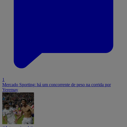
1
Mercado Sporting: há um concorrente de peso na corrida por
Yeremay