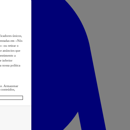
icadores únicos,
esentadas em «Nós
o» ou retirar o
s e anúncios que
sentimento a
e inferior
a nossa política
ção. Armazenar
 conteúdos,