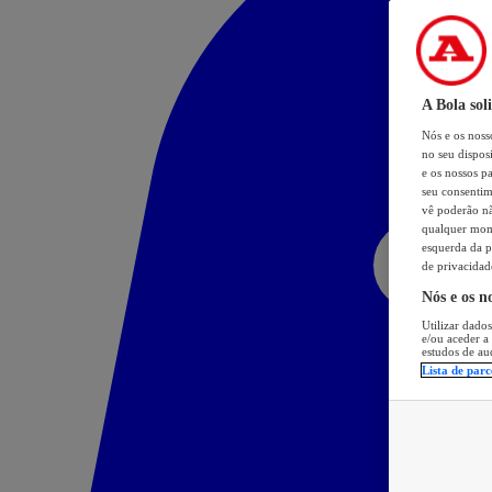
A Bola sol
Nós e os nos
no seu dispos
e os nossos pa
seu consentim
vê poderão não
qualquer mome
esquerda da p
de privacidad
Nós e os n
Utilizar dados
e/ou aceder a
estudos de au
Lista de parc