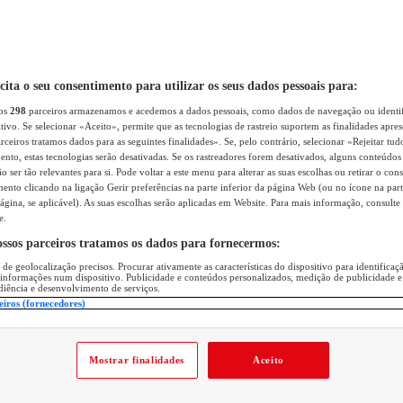
icita o seu consentimento para utilizar os seus dados pessoais para:
sos
298
parceiros armazenamos e acedemos a dados pessoais, como dados de navegação ou identif
itivo. Se selecionar «Aceito», permite que as tecnologias de rastreio suportem as finalidades apr
rceiros tratamos dados para as seguintes finalidades». Se, pelo contrário, selecionar «Rejeitar tud
ento, estas tecnologias serão desativadas. Se os rastreadores forem desativados, alguns conteúdo
 ser tão relevantes para si. Pode voltar a este menu para alterar as suas escolhas ou retirar o con
nto clicando na ligação Gerir preferências na parte inferior da página Web (ou no ícone na part
ágina, se aplicável). As suas escolhas serão aplicadas em Website. Para mais informação, consulte 
e.
ossos parceiros tratamos os dados para fornecermos:
 de geolocalização precisos. Procurar ativamente as características do dispositivo para identifica
 informações num dispositivo. Publicidade e conteúdos personalizados, medição de publicidade e
diência e desenvolvimento de serviços.
eiros (fornecedores)
Mostrar finalidades
Aceito