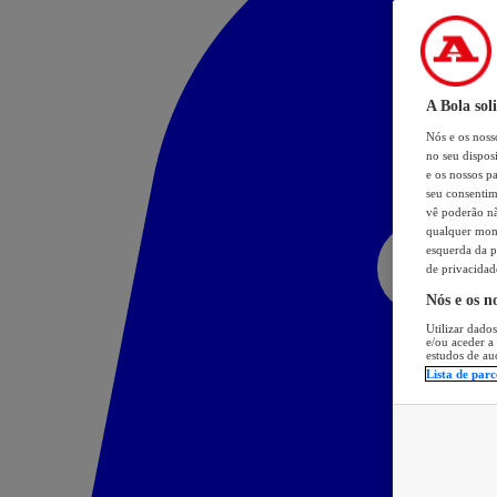
A Bola sol
Nós e os nos
no seu dispos
e os nossos pa
seu consentim
vê poderão não
qualquer mome
esquerda da p
de privacidad
Nós e os n
Utilizar dados
e/ou aceder a
estudos de au
Lista de parc