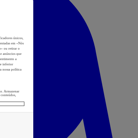
icadores únicos,
esentadas em «Nós
o» ou retirar o
s e anúncios que
sentimento a
e inferior
a nossa política
ção. Armazenar
 conteúdos,