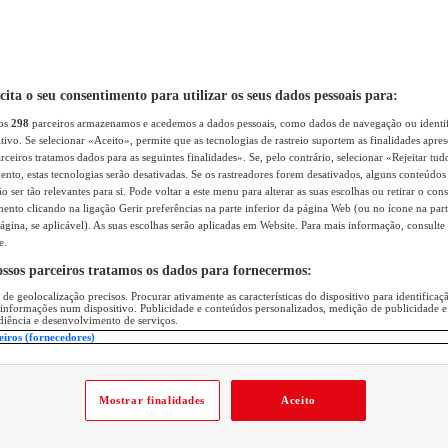
icita o seu consentimento para utilizar os seus dados pessoais para:
sos
298
parceiros armazenamos e acedemos a dados pessoais, como dados de navegação ou identif
itivo. Se selecionar «Aceito», permite que as tecnologias de rastreio suportem as finalidades apr
rceiros tratamos dados para as seguintes finalidades». Se, pelo contrário, selecionar «Rejeitar tud
ento, estas tecnologias serão desativadas. Se os rastreadores forem desativados, alguns conteúdo
 ser tão relevantes para si. Pode voltar a este menu para alterar as suas escolhas ou retirar o con
nto clicando na ligação Gerir preferências na parte inferior da página Web (ou no ícone na part
ágina, se aplicável). As suas escolhas serão aplicadas em Website. Para mais informação, consulte 
e.
ossos parceiros tratamos os dados para fornecermos:
 de geolocalização precisos. Procurar ativamente as características do dispositivo para identifica
 informações num dispositivo. Publicidade e conteúdos personalizados, medição de publicidade e
diência e desenvolvimento de serviços.
eiros (fornecedores)
Mostrar finalidades
Aceito