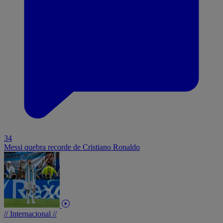
34
Messi quebra recorde de Cristiano Ronaldo
// Internacional //