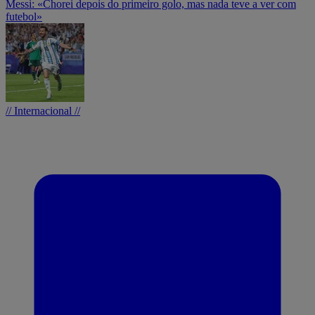
Messi: «Chorei depois do primeiro golo, mas nada teve a ver com
futebol»
// Internacional //