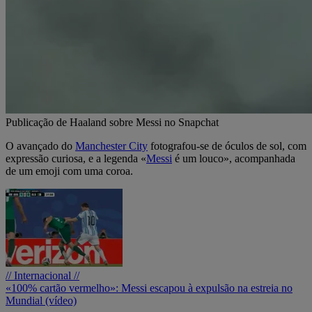
Publicação de Haaland sobre Messi no Snapchat
O avançado do
Manchester City
fotografou-se de óculos de sol, com
expressão curiosa, e a legenda «
Messi
é um louco», acompanhada
de um emoji com uma coroa.
// Internacional //
«100% cartão vermelho»: Messi escapou à expulsão na estreia no
Mundial (vídeo)