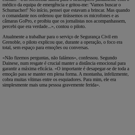
médico da equipa de emergência e gritou-me: 'Vamos buscar o
Schumacher!' No início, pensei que estavam a brincar. Mas quando
o comandante nos ordenou que tirássemos os microfones e as
câmaras GoPro, e proibiu que os jornalistas nos acompanhassem,
percebi que era verdade...», contou o piloto.
Atualmente a trabalhar para o serviço de Segurança Civil em
Grenoble, o piloto explicou que, durante a operação, o foco era
total, sem espaço para emoções ou conversas.
«Não fizemos perguntas, não falámos», confessou. Segundo
Dainese, num resgate é crucial manter a distância emocional para
garantir a máxima eficácia. «O importante é desapegar-se de toda a
emoção para se manter em plena forma. A montanha, infelizmente,
cobra muitas vítimas entre os esquiadores. Para mim, ele era
simplesmente mais uma pessoa gravemente ferida».