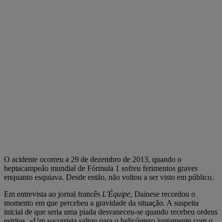
O acidente ocorreu a 29 de dezembro de 2013, quando o
heptacampeão mundial de Fórmula 1 sofreu ferimentos graves
enquanto esquiava. Desde então, não voltou a ser visto em público.
Em entrevista ao jornal francês
L'Équipe,
Dainese recordou o
momento em que percebeu a gravidade da situação. A suspeita
inicial de que seria uma piada desvaneceu-se quando recebeu ordens
estritas. «Um socorrista saltou para o helicóptero juntamente com o