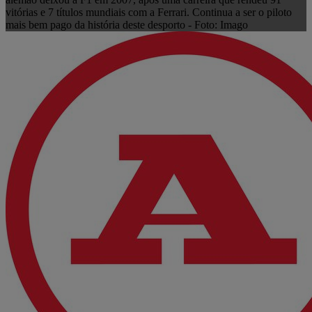
vitórias e 7 títulos mundiais com a Ferrari. Continua a ser o piloto
mais bem pago da história deste desporto - Foto: Imago