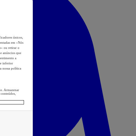
icadores únicos,
esentadas em «Nós
o» ou retirar o
s e anúncios que
sentimento a
e inferior
a nossa política
ção. Armazenar
 conteúdos,