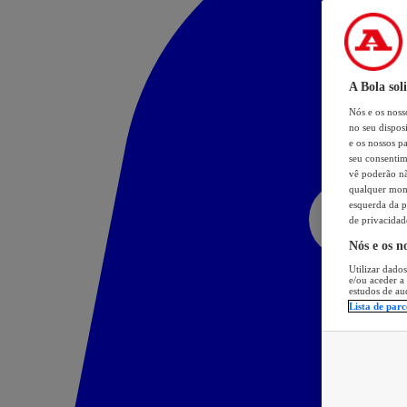
A Bola sol
Nós e os nos
no seu dispos
e os nossos pa
seu consentim
vê poderão não
qualquer mome
esquerda da p
de privacidad
Nós e os n
Utilizar dados
e/ou aceder a
estudos de au
Lista de parc