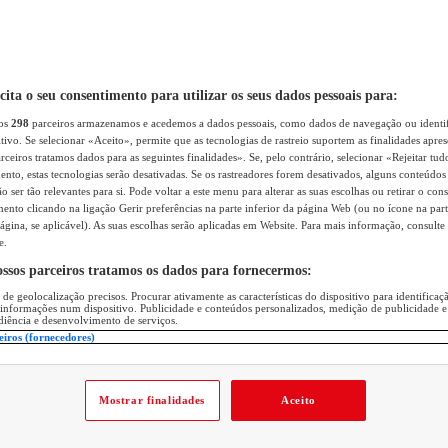
icita o seu consentimento para utilizar os seus dados pessoais para:
sos
298
parceiros armazenamos e acedemos a dados pessoais, como dados de navegação ou identif
itivo. Se selecionar «Aceito», permite que as tecnologias de rastreio suportem as finalidades apr
rceiros tratamos dados para as seguintes finalidades». Se, pelo contrário, selecionar «Rejeitar tud
ento, estas tecnologias serão desativadas. Se os rastreadores forem desativados, alguns conteúdo
 ser tão relevantes para si. Pode voltar a este menu para alterar as suas escolhas ou retirar o con
nto clicando na ligação Gerir preferências na parte inferior da página Web (ou no ícone na part
ágina, se aplicável). As suas escolhas serão aplicadas em Website. Para mais informação, consulte 
e.
ossos parceiros tratamos os dados para fornecermos:
 de geolocalização precisos. Procurar ativamente as características do dispositivo para identifica
 informações num dispositivo. Publicidade e conteúdos personalizados, medição de publicidade e
diência e desenvolvimento de serviços.
eiros (fornecedores)
Mostrar finalidades
Aceito