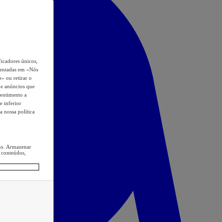
icadores únicos,
esentadas em «Nós
o» ou retirar o
s e anúncios que
sentimento a
e inferior
a nossa política
ção. Armazenar
 conteúdos,