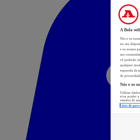
A Bola sol
Nós e os nos
no seu dispos
e os nossos pa
seu consentim
vê poderão não
qualquer mome
esquerda da p
de privacidad
Nós e os n
Utilizar dados
e/ou aceder a
estudos de au
Lista de parc