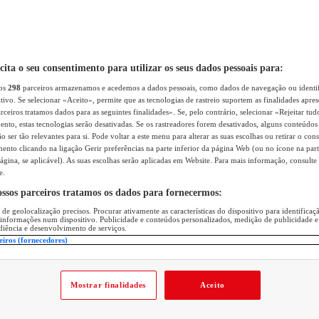
icita o seu consentimento para utilizar os seus dados pessoais para:
sos
298
parceiros armazenamos e acedemos a dados pessoais, como dados de navegação ou identif
itivo. Se selecionar «Aceito», permite que as tecnologias de rastreio suportem as finalidades apr
rceiros tratamos dados para as seguintes finalidades». Se, pelo contrário, selecionar «Rejeitar tud
ento, estas tecnologias serão desativadas. Se os rastreadores forem desativados, alguns conteúdo
 ser tão relevantes para si. Pode voltar a este menu para alterar as suas escolhas ou retirar o con
nto clicando na ligação Gerir preferências na parte inferior da página Web (ou no ícone na part
ágina, se aplicável). As suas escolhas serão aplicadas em Website. Para mais informação, consulte 
e.
ossos parceiros tratamos os dados para fornecermos:
 de geolocalização precisos. Procurar ativamente as características do dispositivo para identifica
 informações num dispositivo. Publicidade e conteúdos personalizados, medição de publicidade e
diência e desenvolvimento de serviços.
eiros (fornecedores)
Mostrar finalidades
Aceito