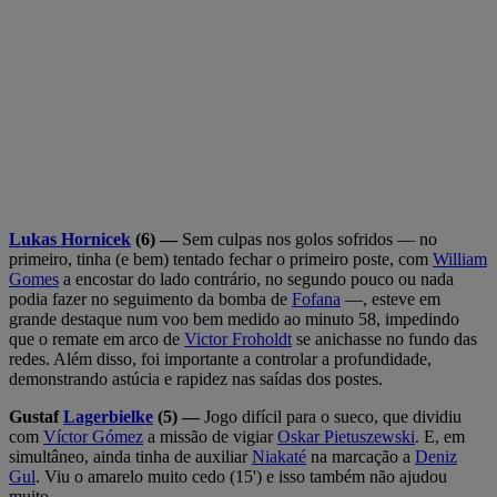
Lukas Hornicek
(6) —
Sem culpas nos golos sofridos — no
primeiro, tinha (e bem) tentado fechar o primeiro poste, com
William
Gomes
a encostar do lado contrário, no segundo pouco ou nada
podia fazer no seguimento da bomba de
Fofana
—, esteve em
grande destaque num voo bem medido ao minuto 58, impedindo
que o remate em arco de
Victor Froholdt
se anichasse no fundo das
redes. Além disso, foi importante a controlar a profundidade,
demonstrando astúcia e rapidez nas saídas dos postes.
Gustaf
Lagerbielke
(5) —
Jogo difícil para o sueco, que dividiu
com
Víctor Gómez
a missão de vigiar
Oskar Pietuszewski
. E, em
simultâneo, ainda tinha de auxiliar
Niakaté
na marcação a
Deniz
Gul
. Viu o amarelo muito cedo (15') e isso também não ajudou
muito.