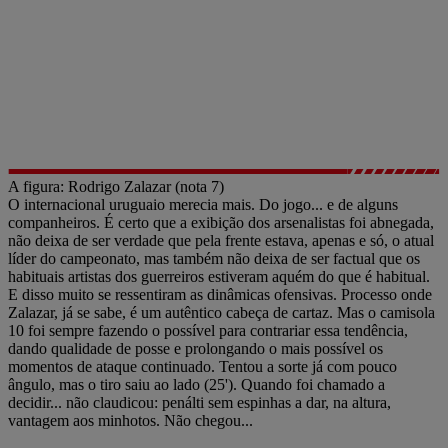
A figura: Rodrigo Zalazar (nota 7)
O internacional uruguaio merecia mais. Do jogo... e de alguns
companheiros. É certo que a exibição dos arsenalistas foi abnegada,
não deixa de ser verdade que pela frente estava, apenas e só, o atual
líder do campeonato, mas também não deixa de ser factual que os
habituais artistas dos guerreiros estiveram aquém do que é habitual.
E disso muito se ressentiram as dinâmicas ofensivas. Processo onde
Zalazar, já se sabe, é um autêntico cabeça de cartaz. Mas o camisola
10 foi sempre fazendo o possível para contrariar essa tendência,
dando qualidade de posse e prolongando o mais possível os
momentos de ataque continuado. Tentou a sorte já com pouco
ângulo, mas o tiro saiu ao lado (25'). Quando foi chamado a
decidir... não claudicou: penálti sem espinhas a dar, na altura,
vantagem aos minhotos. Não chegou...