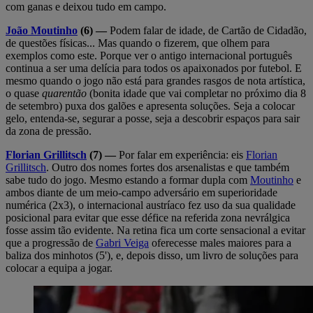
com ganas e deixou tudo em campo.
João Moutinho
(6) —
Podem falar de idade, de Cartão de Cidadão,
de questões físicas... Mas quando o fizerem, que olhem para
exemplos como este. Porque ver o antigo internacional português
continua a ser uma delícia para todos os apaixonados por futebol. E
mesmo quando o jogo não está para grandes rasgos de nota artística,
o quase
quarentão
(bonita idade que vai completar no próximo dia 8
de setembro) puxa dos galões e apresenta soluções. Seja a colocar
gelo, entenda-se, segurar a posse, seja a descobrir espaços para sair
da zona de pressão.
Florian Grillitsch
(7) —
Por falar em experiência: eis
Florian
Grillitsch
. Outro dos nomes fortes dos arsenalistas e que também
sabe tudo do jogo. Mesmo estando a formar dupla com
Moutinho
e
ambos diante de um meio-campo adversário em superioridade
numérica (2x3), o internacional austríaco fez uso da sua qualidade
posicional para evitar que esse défice na referida zona nevrálgica
fosse assim tão evidente. Na retina fica um corte sensacional a evitar
que a progressão de
Gabri Veiga
oferecesse males maiores para a
baliza dos minhotos (5'), e, depois disso, um livro de soluções para
colocar a equipa a jogar.