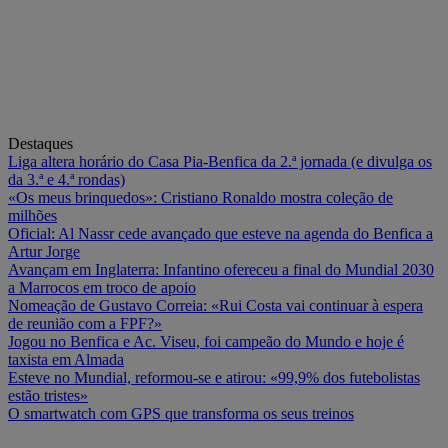
Destaques
Liga altera horário do Casa Pia-Benfica da 2.ª jornada (e divulga os
da 3.ª e 4.ª rondas)
«Os meus brinquedos»: Cristiano Ronaldo mostra coleção de
milhões
Oficial: Al Nassr cede avançado que esteve na agenda do Benfica a
Artur Jorge
Avançam em Inglaterra: Infantino ofereceu a final do Mundial 2030
a Marrocos em troco de apoio
Nomeação de Gustavo Correia: «Rui Costa vai continuar à espera
de reunião com a FPF?»
Jogou no Benfica e Ac. Viseu, foi campeão do Mundo e hoje é
taxista em Almada
Esteve no Mundial, reformou-se e atirou: «99,9% dos futebolistas
estão tristes»
O smartwatch com GPS que transforma os seus treinos