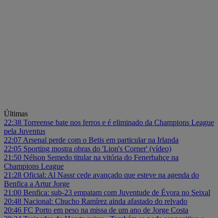
Últimas
22:38
Torreense bate nos ferros e é eliminado da Champions League
pela Juventus
22:07
Arsenal perde com o Betis em particular na Irlanda
22:05
Sporting mostra obras do 'Lion's Corner' (vídeo)
21:50
Nélson Semedo titular na vitória do Fenerbahçe na
Champions League
21:28
Oficial: Al Nassr cede avançado que esteve na agenda do
Benfica a Artur Jorge
21:00
Benfica: sub-23 empatam com Juventude de Évora no Seixal
20:48
Nacional: Chucho Ramírez ainda afastado do relvado
20:46
FC Porto em peso na missa de um ano de Jorge Costa