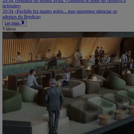
20:34
Treinador do Hearts avisa: «Também se pode ser positivo a
defender»
20:34
«Pavlidis fez quatro golos... mas queremos silenciar os
adeptos do Benfica»
Ler mais
Vídeos