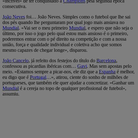
«incrível» de ter conquistado a
Champions
pela segunda época
consecutiva.
João Neves
foi… João Neves. Simples como o futebol que lhe sai
dos pés quando lhe perguntaram por qual jogo mais ansiava no
Mundial
. «Vai ser o meu primeiro
Mundial
, e espero que não seja o
último, por isso o jogo pelo qual estou mais ansioso é o primeiro,
poderemos entrar com o pé direito na competição e com a nossa
união, força e qualidade individual e coletiva acho que somos
mesmo capazes de chegar longe», disparou.
João Cancelo
, já refeito dos festejos do título do
Barcelona
,
confessou as picardias ibéricas com…
Gavi
. Mas sem apostas pelo
meio. «Estamos sempre a picar-nos, ele diz que a
Espanha
é melhor,
eu digo que é
Portugal
…», atirou, ciente do sonho de milhões de
portugueses, que também ele quer ajudar a concretizar. «Ganhar um
Mundial
é a cereja no topo de qualquer profissional de futebol»,
assumiu.