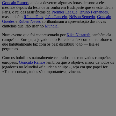
Gonçalo Ramos
, ainda a deverem algumas horas de sono a eles
mesmos depois da festa de arromba em Budapeste que se estendeu a
Paris, o rei das assistências da
Premier League
,
Bruno Fernandes
,
mas também
Rúben Dias
,
João Cancelo
,
Nélson Semedo
,
Gonçalo
Guedes
e
Rúben Neves
abrilhantaram a apresentação das novas
chuteiras que irão usar no
Mundial
.
Num evento que foi coapresentado por
Kika Nazareth
, também ela
campeã da Europa, a jogadora do Barcelona fez com o microfone o
que habitualmente faz com os pés: distribuiu jogo — leia-se
perguntas.
Com os holofotes naturalmente centrados nos renovados campeões
europeus,
Gonçalo Ramos
lembrou que o objetivo maior de todos os
jogadores no Mundial «é ajudar a equipa», seja em que papel for.
«Todos contam, todos são importantes», vincou.