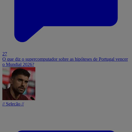
27
O que diz o supercomputador sobre as hipóteses de Portugal vencer
o Mundial 2026?
// Seleção //