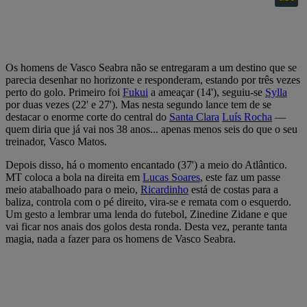
Os homens de Vasco Seabra não se entregaram a um destino que se
parecia desenhar no horizonte e responderam, estando por três vezes
perto do golo. Primeiro foi
Fukui
a ameaçar (14'), seguiu-se
Sylla
por duas vezes (22' e 27'). Mas nesta segundo lance tem de se
destacar o enorme corte do central do
Santa Clara
Luís Rocha
—
quem diria que já vai nos 38 anos... apenas menos seis do que o seu
treinador, Vasco Matos.
Depois disso, há o momento encantado (37') a meio do Atlântico.
MT coloca a bola na direita em
Lucas Soares
, este faz um passe
meio atabalhoado para o meio,
Ricardinho
está de costas para a
baliza, controla com o pé direito, vira-se e remata com o esquerdo.
Um gesto a lembrar uma lenda do futebol, Zinedine Zidane e que
vai ficar nos anais dos golos desta ronda. Desta vez, perante tanta
magia, nada a fazer para os homens de Vasco Seabra.