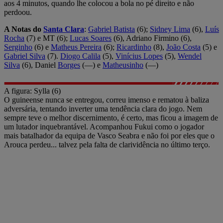
aos 4 minutos, quando lhe colocou a bola no pé direito e não
perdoou.
A Notas do
Santa Clara
:
Gabriel Batista
(6);
Sidney Lima
(6),
Luís
Rocha
(7) e MT (6);
Lucas Soares
(6), Adriano Firmino (6),
Serginho
(6) e
Matheus Pereira
(6);
Ricardinho
(8),
João Costa
(5) e
Gabriel Silva
(7).
Diogo Calila
(5),
Vinícius Lopes
(5),
Wendel
Silva
(6), Daniel
Borges
(—) e
Matheusinho
(—)
A figura: Sylla (6)
O guineense nunca se entregou, correu imenso e rematou à baliza
adversária, tentando inverter uma tendência clara do jogo. Nem
sempre teve o melhor discernimento, é certo, mas ficou a imagem de
um lutador inquebrantável. Acompanhou Fukui como o jogador
mais batalhador da equipa de Vasco Seabra e não foi por eles que o
Arouca perdeu... talvez pela falta de clarividência no último terço.