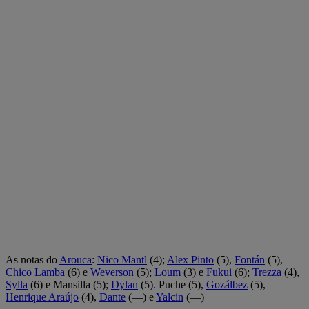
As notas do
Arouca
:
Nico Mantl
(4);
Alex Pinto
(5),
Fontán
(5),
Chico Lamba
(6) e
Weverson
(5);
Loum
(3) e
Fukui
(6);
Trezza
(4),
Sylla
(6) e Mansilla (5);
Dylan
(5). Puche (5),
Gozálbez
(5),
Henrique Araújo
(4),
Dante
(—) e
Yalcin
(—)