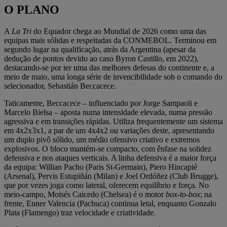
O PLANO
A
La Tri
do Equador chega ao Mundial de 2026 como uma das
equipas mais sólidas e respeitadas da CONMEBOL. Terminou em
segundo lugar na qualificação, atrás da Argentina (apesar da
dedução de pontos devido ao caso Byron Castillo, em 2022),
destacando-se por ter uma das melhores defesas do continente e, a
meio de maio, uma longa série de invencibilidade sob o comando do
selecionador, Sebastián Beccacece.
Taticamente, Beccacece – influenciado por Jorge Sampaoli e
Marcelo Bielsa – aposta numa intensidade elevada, numa pressão
agressiva e em transições rápidas. Utiliza frequentemente um sistema
em 4x2x3x1, a par de um 4x4x2 ou variações deste, apresentando
um duplo pivô sólido, um médio ofensivo criativo e extremos
explosivos. O bloco mantém-se compacto, com ênfase na solidez
defensiva e nos ataques verticais. A linha defensiva é a maior força
da equipa: Willian Pacho (Paris St-Germain), Piero Hincapié
(Arsenal), Pervis Estupiñán (Milan) e Joel Ordóñez (Club Brugge),
que por vezes joga como lateral, oferecem equilíbrio e força. No
meio-campo, Moisés Caicedo (Chelsea) é o motor
box-to-box
; na
frente, Enner Valencia (Pachuca) continua letal, enquanto Gonzalo
Plata (Flamengo) traz velocidade e criatividade.