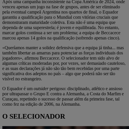
Após uma campanha inconsistente na Copa América de 2024, onde
venceu apenas um jogo na fase de grupos, antes de ser eliminado
pela eventual campeã Argentina nos quartos de final, o Equador
garantiu a qualificação para o Mundial com vitórias cruciais que
demonstraram maturidade coletiva. Esta não é uma equipa que
dependa de uma superestrela; é jovem e equilibrada. No entanto,
marcar golos continua a ser um problema; a equipa de Beccacece
marcou apenas 14 golos na qualificação (sofrendo apenas cinco).
«Queríamos manter a solidez defensiva que a equipa já tinha... mas
também libertar as amarras para potenciar as forças individuais dos
jogadores», afirmou Beccacece. O selecionador tem sido alvo de
algumas críticas moderadas por, por vezes, ser demasiado cauteloso,
e as suas declarações já não são tão bem recebidas por uma parte
significativa dos adeptos no país – algo que poderá não ser tão
visível no estrangeiro.
O Equador é um
outsider
perigoso: disciplinado, atlético e ansioso
por ultrapassar o Grupo E contra a Alemanha, a Costa do Marfim e
Curaçau, repetindo o sucesso de passar além da primeira fase, tal
como fez na edição de 2006, na Alemanha.
O SELECIONADOR