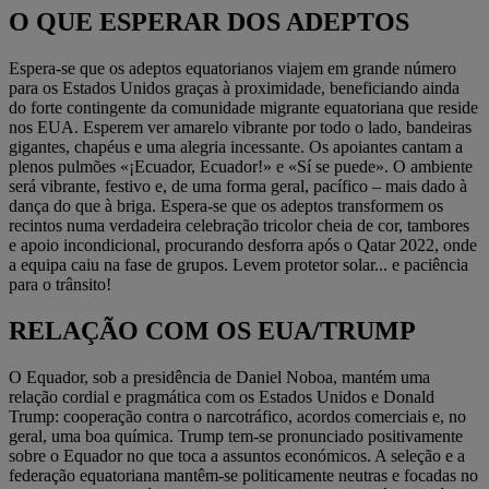
O QUE ESPERAR DOS ADEPTOS
Espera-se que os adeptos equatorianos viajem em grande número
para os Estados Unidos graças à proximidade, beneficiando ainda
do forte contingente da comunidade migrante equatoriana que reside
nos EUA. Esperem ver amarelo vibrante por todo o lado, bandeiras
gigantes, chapéus e uma alegria incessante. Os apoiantes cantam a
plenos pulmões «¡Ecuador, Ecuador!» e «Sí se puede». O ambiente
será vibrante, festivo e, de uma forma geral, pacífico – mais dado à
dança do que à briga. Espera-se que os adeptos transformem os
recintos numa verdadeira celebração tricolor cheia de cor, tambores
e apoio incondicional, procurando desforra após o Qatar 2022, onde
a equipa caiu na fase de grupos. Levem protetor solar... e paciência
para o trânsito!
RELAÇÃO COM OS EUA/TRUMP
O Equador, sob a presidência de Daniel Noboa, mantém uma
relação cordial e pragmática com os Estados Unidos e Donald
Trump: cooperação contra o narcotráfico, acordos comerciais e, no
geral, uma boa química. Trump tem-se pronunciado positivamente
sobre o Equador no que toca a assuntos económicos. A seleção e a
federação equatoriana mantêm-se politicamente neutras e focadas no