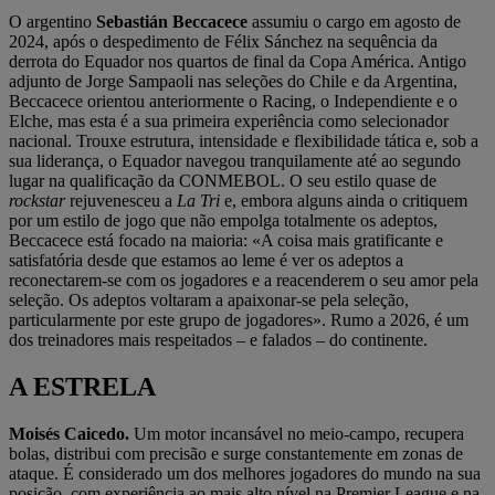
O argentino
Sebastián Beccacece
assumiu o cargo em agosto de
2024, após o despedimento de Félix Sánchez na sequência da
derrota do Equador nos quartos de final da Copa América. Antigo
adjunto de Jorge Sampaoli nas seleções do Chile e da Argentina,
Beccacece orientou anteriormente o Racing, o Independiente e o
Elche, mas esta é a sua primeira experiência como selecionador
nacional. Trouxe estrutura, intensidade e flexibilidade tática e, sob a
sua liderança, o Equador navegou tranquilamente até ao segundo
lugar na qualificação da CONMEBOL. O seu estilo quase de
rockstar
rejuvenesceu a
La Tri
e, embora alguns ainda o critiquem
por um estilo de jogo que não empolga totalmente os adeptos,
Beccacece está focado na maioria: «A coisa mais gratificante e
satisfatória desde que estamos ao leme é ver os adeptos a
reconectarem-se com os jogadores e a reacenderem o seu amor pela
seleção. Os adeptos voltaram a apaixonar-se pela seleção,
particularmente por este grupo de jogadores». Rumo a 2026, é um
dos treinadores mais respeitados – e falados – do continente.
A ESTRELA
Moisés Caicedo.
Um motor incansável no meio-campo, recupera
bolas, distribui com precisão e surge constantemente em zonas de
ataque. É considerado um dos melhores jogadores do mundo na sua
posição, com experiência ao mais alto nível na Premier League e na