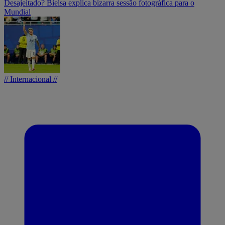
Desajeitado? Bielsa explica bizarra sessão fotográfica para o
Mundial
// Internacional //