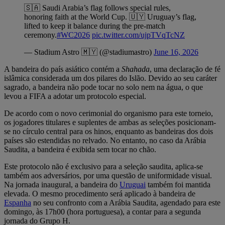
🇸🇦 Saudi Arabia’s flag follows special rules,
honoring faith at the World Cup. 🇺🇾 Uruguay’s flag,
lifted to keep it balance during the pre-match
ceremony.
#WC2026
pic.twitter.com/ujpTVqTcNZ
— Stadium Astro 🇲🇾 (@stadiumastro)
June 16, 2026
A bandeira do país asiático contém a
Shahada
, uma declaração de fé
islâmica considerada um dos pilares do Islão. Devido ao seu caráter
sagrado, a bandeira não pode tocar no solo nem na água, o que
levou a FIFA a adotar um protocolo especial.
De acordo com o novo cerimonial do organismo para este torneio,
os jogadores titulares e suplentes de ambas as seleções posicionam-
se no círculo central para os hinos, enquanto as bandeiras dos dois
países são estendidas no relvado. No entanto, no caso da Arábia
Saudita, a bandeira é exibida sem tocar no chão.
Este protocolo não é exclusivo para a seleção saudita, aplica-se
também aos adversários, por uma questão de uniformidade visual.
Na jornada inaugural, a bandeira do
Uruguai
também foi mantida
elevada. O mesmo procedimento será aplicado à bandeira de
Espanha
no seu confronto com a Arábia Saudita, agendado para este
domingo, às 17h00 (hora portuguesa), a contar para a segunda
jornada do Grupo H.