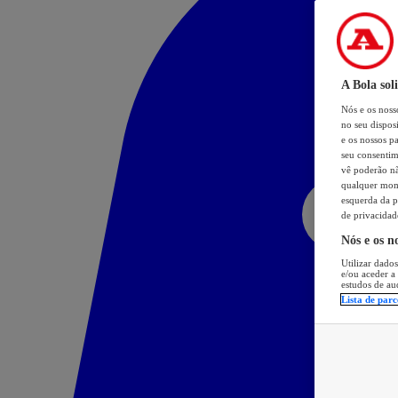
A Bola sol
Nós e os nos
no seu dispos
e os nossos pa
seu consentim
vê poderão não
qualquer mome
esquerda da p
de privacidad
Nós e os n
Utilizar dados
e/ou aceder a
estudos de au
Lista de parc