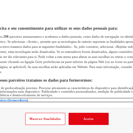
icita o seu consentimento para utilizar os seus dados pessoais para:
sos
298
parceiros armazenamos e acedemos a dados pessoais, como dados de navegação ou identif
itivo. Se selecionar «Aceito», permite que as tecnologias de rastreio suportem as finalidades apr
rceiros tratamos dados para as seguintes finalidades». Se, pelo contrário, selecionar «Rejeitar tud
ento, estas tecnologias serão desativadas. Se os rastreadores forem desativados, alguns conteúdo
 ser tão relevantes para si. Pode voltar a este menu para alterar as suas escolhas ou retirar o con
nto clicando na ligação Gerir preferências na parte inferior da página Web (ou no ícone na part
ágina, se aplicável). As suas escolhas serão aplicadas em Website. Para mais informação, consulte 
e.
ossos parceiros tratamos os dados para fornecermos:
 de geolocalização precisos. Procurar ativamente as características do dispositivo para identifica
 informações num dispositivo. Publicidade e conteúdos personalizados, medição de publicidade e
diência e desenvolvimento de serviços.
eiros (fornecedores)
Mostrar finalidades
Aceito