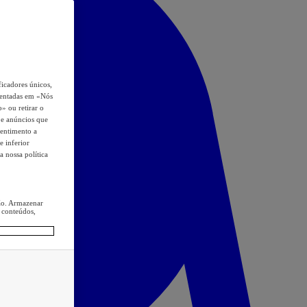
icadores únicos,
esentadas em «Nós
o» ou retirar o
s e anúncios que
sentimento a
e inferior
a nossa política
ção. Armazenar
 conteúdos,