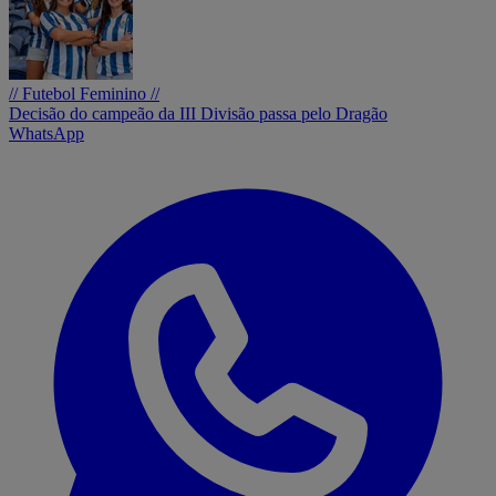
// Futebol Feminino //
Decisão do campeão da III Divisão passa pelo Dragão
WhatsApp