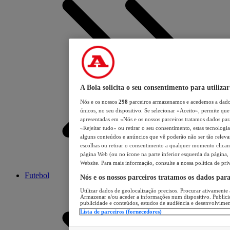
A Bola solicita o seu consentimento para utilizar
Nós e os nossos
298
parceiros armazenamos e acedemos a dados
únicos, no seu dispositivo. Se selecionar «Aceito», permite que 
apresentadas em «Nós e os nossos parceiros tratamos dados para 
«Rejeitar tudo» ou retirar o seu consentimento, estas tecnologia
alguns conteúdos e anúncios que vê poderão não ser tão relevant
escolhas ou retirar o consentimento a qualquer momento clicand
página Web (ou no ícone na parte inferior esquerda da página, s
Website. Para mais informação, consulte a nossa política de pri
Futebol
Nós e os nossos parceiros tratamos os dados par
Utilizar dados de geolocalização precisos. Procurar ativamente a
Armazenar e/ou aceder a informações num dispositivo. Publici
publicidade e conteúdos, estudos de audiência e desenvolvimen
Lista de parceiros (fornecedores)