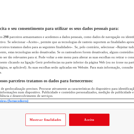
icita o seu consentimento para utilizar os seus dados pessoais para:
sos
298
parceiros armazenamos e acedemos a dados pessoais, como dados de navegação ou identif
itivo. Se selecionar «Aceito», permite que as tecnologias de rastreio suportem as finalidades apr
rceiros tratamos dados para as seguintes finalidades». Se, pelo contrário, selecionar «Rejeitar tud
ento, estas tecnologias serão desativadas. Se os rastreadores forem desativados, alguns conteúdo
 ser tão relevantes para si. Pode voltar a este menu para alterar as suas escolhas ou retirar o con
nto clicando na ligação Gerir preferências na parte inferior da página Web (ou no ícone na part
ágina, se aplicável). As suas escolhas serão aplicadas em Website. Para mais informação, consulte 
e.
ossos parceiros tratamos os dados para fornecermos:
 de geolocalização precisos. Procurar ativamente as características do dispositivo para identifica
 informações num dispositivo. Publicidade e conteúdos personalizados, medição de publicidade e
diência e desenvolvimento de serviços.
eiros (fornecedores)
Mostrar finalidades
Aceito