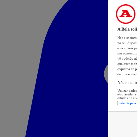
A Bola sol
Nós e os nos
no seu dispos
e os nossos pa
seu consentim
vê poderão não
qualquer mome
esquerda da p
de privacidad
Nós e os n
Utilizar dados
e/ou aceder a
estudos de au
Lista de parc