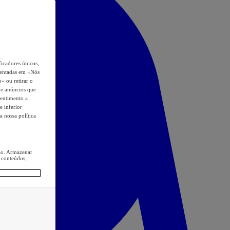
icadores únicos,
esentadas em «Nós
o» ou retirar o
s e anúncios que
sentimento a
e inferior
a nossa política
ção. Armazenar
 conteúdos,