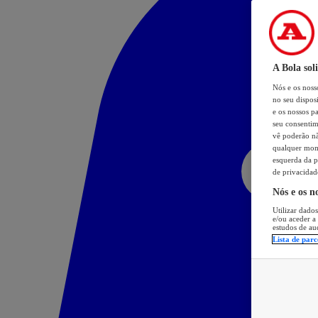
A Bola sol
Nós e os nos
no seu dispos
e os nossos pa
seu consentim
vê poderão não
qualquer mome
esquerda da p
de privacidad
Nós e os n
Utilizar dados
e/ou aceder a
estudos de au
Lista de parc