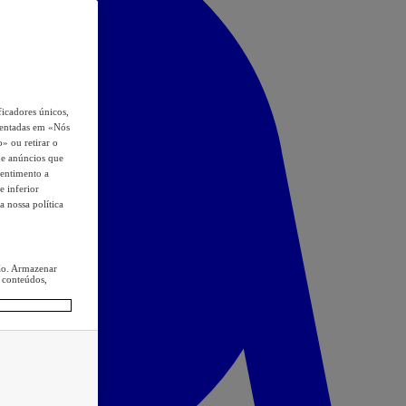
icadores únicos,
esentadas em «Nós
o» ou retirar o
s e anúncios que
sentimento a
e inferior
a nossa política
ção. Armazenar
 conteúdos,