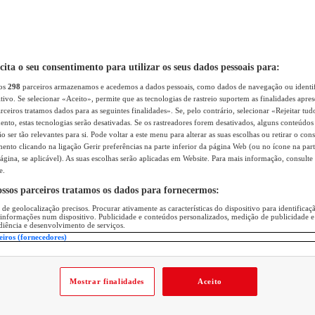
icita o seu consentimento para utilizar os seus dados pessoais para:
sos
298
parceiros armazenamos e acedemos a dados pessoais, como dados de navegação ou identif
itivo. Se selecionar «Aceito», permite que as tecnologias de rastreio suportem as finalidades apr
rceiros tratamos dados para as seguintes finalidades». Se, pelo contrário, selecionar «Rejeitar tud
ento, estas tecnologias serão desativadas. Se os rastreadores forem desativados, alguns conteúdo
 ser tão relevantes para si. Pode voltar a este menu para alterar as suas escolhas ou retirar o con
nto clicando na ligação Gerir preferências na parte inferior da página Web (ou no ícone na part
ágina, se aplicável). As suas escolhas serão aplicadas em Website. Para mais informação, consulte 
e.
ossos parceiros tratamos os dados para fornecermos:
 de geolocalização precisos. Procurar ativamente as características do dispositivo para identifica
 informações num dispositivo. Publicidade e conteúdos personalizados, medição de publicidade e
diência e desenvolvimento de serviços.
eiros (fornecedores)
Mostrar finalidades
Aceito