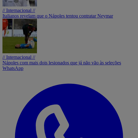
// Internacional //
Italianos revelam que o Nápoles tentou contratar Neymar
// Internacional //
Nápoles com mais dois lesionados que já não vão às seleções
WhatsApp