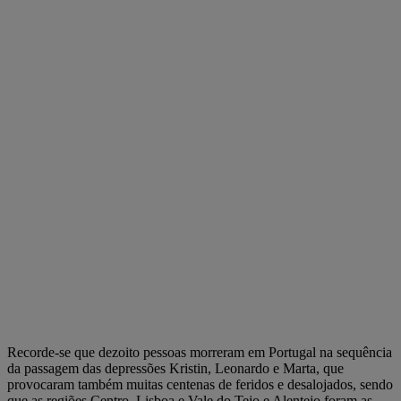
Recorde-se que dezoito pessoas morreram em Portugal na sequência
da passagem das depressões Kristin, Leonardo e Marta, que
provocaram também muitas centenas de feridos e desalojados, sendo
que as regiões Centro, Lisboa e Vale do Tejo e Alentejo foram as