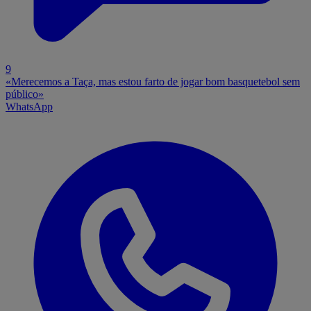
9
«Merecemos a Taça, mas estou farto de jogar bom basquetebol sem
público»
WhatsApp