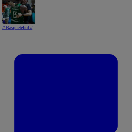
// Basquetebol //