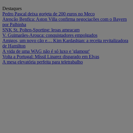
Destaques
Pedro Pascal deixa gorjeta de 200 euros no Meco
Atenção Benfica: Aston Villa confirma negociações com o Bayern
por Palhinha
SNK St. Polten-Sporting: leoas ameaçam
V. Guimarães-Arouca: conquistadores empolgados
Amigos, um novo cão e… Kim Kardashian: a receita revitalizadora
de Hamilton
A vida de uma WAG não é só luxo e 'glamour'
Volta a Portugal: Míssil Linarez disparado em Elvas
A mesa elevatória perfeita para teletrabalho