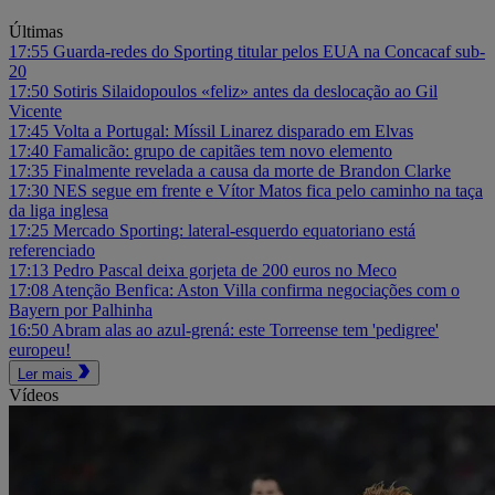
Últimas
17:55
Guarda-redes do Sporting titular pelos EUA na Concacaf sub-
20
17:50
Sotiris Silaidopoulos «feliz» antes da deslocação ao Gil
Vicente
17:45
Volta a Portugal: Míssil Linarez disparado em Elvas
17:40
Famalicão: grupo de capitães tem novo elemento
17:35
Finalmente revelada a causa da morte de Brandon Clarke
17:30
NES segue em frente e Vítor Matos fica pelo caminho na taça
da liga inglesa
17:25
Mercado Sporting: lateral-esquerdo equatoriano está
referenciado
17:13
Pedro Pascal deixa gorjeta de 200 euros no Meco
17:08
Atenção Benfica: Aston Villa confirma negociações com o
Bayern por Palhinha
16:50
Abram alas ao azul-grená: este Torreense tem 'pedigree'
europeu!
Ler mais
Vídeos