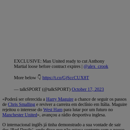
EXCLUSIVE: Man United ready to cut Anthony
Martial loose before contract expires |
@alex_crook
More below 👇
https://t.co/GjSccCUX8T
— talkSPORT (@talkSPORT)
October 17, 2023
«Poderá ser oferecida a
Harry Maguire
a chance de seguir os passos
de
Chris Smalling
e reviver a carreira em declínio em Itália. Maguire
rejeitou o interesse do
West Ham
para lutar por um futuro no
Manchester United
», avançou a rádio desportiva inglesa.
O internacional inglês já tinha demonstrado a sua vontade de sair
dos ‘Red Devils’, onde disse que não estava contente com o pouco