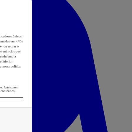
icadores únicos,
esentadas em «Nós
o» ou retirar o
s e anúncios que
sentimento a
e inferior
a nossa política
ção. Armazenar
 conteúdos,