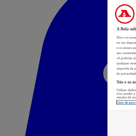
A Bola sol
Nós e os nos
no seu dispos
e os nossos pa
seu consentim
vê poderão não
qualquer mome
esquerda da p
de privacidad
Nós e os n
Utilizar dados
e/ou aceder a
estudos de au
Lista de parc