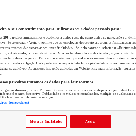
icita o seu consentimento para utilizar os seus dados pessoais para:
sos
298
parceiros armazenamos e acedemos a dados pessoais, como dados de navegação ou identif
itivo. Se selecionar «Aceito», permite que as tecnologias de rastreio suportem as finalidades apr
rceiros tratamos dados para as seguintes finalidades». Se, pelo contrário, selecionar «Rejeitar tud
ento, estas tecnologias serão desativadas. Se os rastreadores forem desativados, alguns conteúdo
 ser tão relevantes para si. Pode voltar a este menu para alterar as suas escolhas ou retirar o con
nto clicando na ligação Gerir preferências na parte inferior da página Web (ou no ícone na part
ágina, se aplicável). As suas escolhas serão aplicadas em Website. Para mais informação, consulte 
e.
ossos parceiros tratamos os dados para fornecermos:
 de geolocalização precisos. Procurar ativamente as características do dispositivo para identifica
 informações num dispositivo. Publicidade e conteúdos personalizados, medição de publicidade e
diência e desenvolvimento de serviços.
eiros (fornecedores)
Mostrar finalidades
Aceito