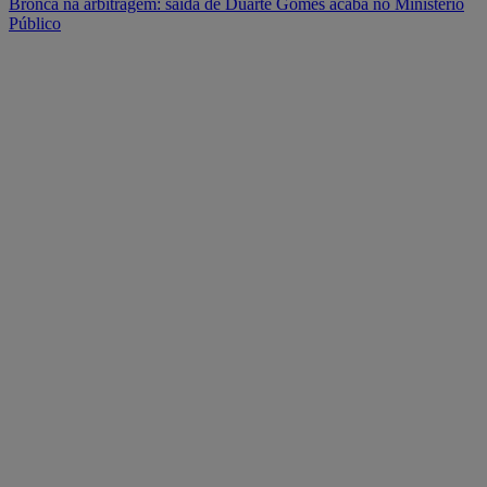
Bronca na arbitragem: saída de Duarte Gomes acaba no Ministério
Público