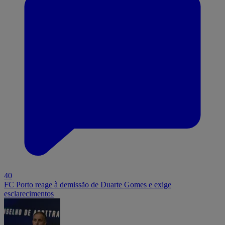
40
FC Porto reage à demissão de Duarte Gomes e exige
esclarecimentos