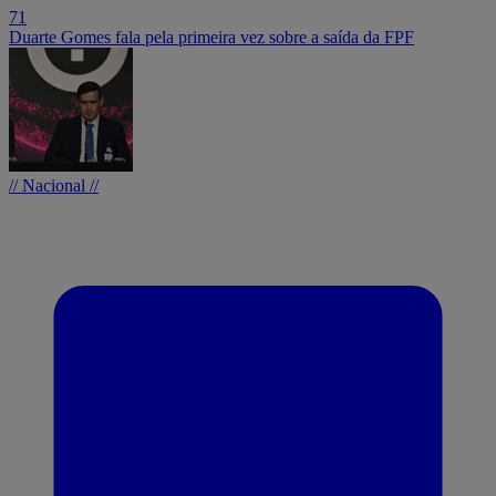
71
Duarte Gomes fala pela primeira vez sobre a saída da FPF
// Nacional //