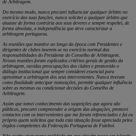
de Arbitragem.
Do mesmo modo, nunca procurei influenciar qualquer árbitro no
exercício das suas funções, nunca solicitei a qualquer árbitro que
atuasse de forma contrária aos seus deveres e sempre respeitei, de
forma absoluta, a independência que deve caracterizar a
arbitragem portuguesa.
As reuniões que mantive ao longo da época com Presidentes e
dirigentes de clubes inserem-se no exercício normal das
responsabilidades do Presidente do Conselho de Arbitragem.
Nessas reuniões foram explicados critérios gerais de gestão da
arbitragem, ouvidas preocupações dos clubes e promovido o
diálogo institucional que sempre considerei essencial para
aproximar a arbitragem dos seus intervenientes. Nunca tiveram
como finalidade antecipar nomeações, permitir qualquer influência
sobre as mesmas ou condicionar decisões do Conselho de
Arbitragem.
Assim que tomei conhecimento das suspeições que agora são
públicas, procurei compreender a origem das alegações, promovi
contactos com os intervenientes que me foram referenciados e fui eu
próprio quem solicitou que toda esta situação fosse apreciada pelos
órgãos competentes da Federação Portuguesa de Futebol.
Não aceito viver numa realidade em que alguém possa ser julgado