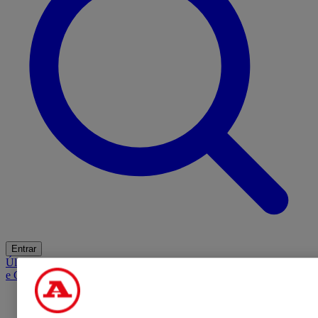
Entrar
Últimas
Mercado
Opinião
iGaming Hub
A BOLA SUGERE
Barba
e Cabelo