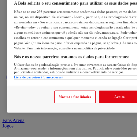
A Bola solicita o seu consentimento para utilizar os seus dados pes
Nós e os nossos
298
parceiros armazenamos e acedemos a dados pessoais, como dados 
únicos, no seu dispositivo. Se selecionar «Aceito», permite que as tecnologias de rastre
apresentadas em «Nós e os nossos parceiros tratamos dados para as seguintes finalidades
«Rejeitar tudo» ou retirar o seu consentimento, estas tecnologias serão desativadas. Se 
alguns conteúdos e anúncios que vê poderão não ser tão relevantes para si. Pode voltar 
escolhas ou retirar o consentimento a qualquer momento clicando na ligação Gerir prefe
página Web (ou no ícone na parte inferior esquerda da página, se aplicável). As suas e
Website. Para mais informação, consulte a nossa política de privacidade.
Nós e os nossos parceiros tratamos os dados para fornecermos:
Utilizar dados de geolocalização precisos. Procurar ativamente as características do disp
Armazenar e/ou aceder a informações num dispositivo. Publicidade e conteúdos perso
publicidade e conteúdos, estudos de audiência e desenvolvimento de serviços.
Lista de parceiros (fornecedores)
Mostrar finalidades
Aceito
Fans Arena
Jogos