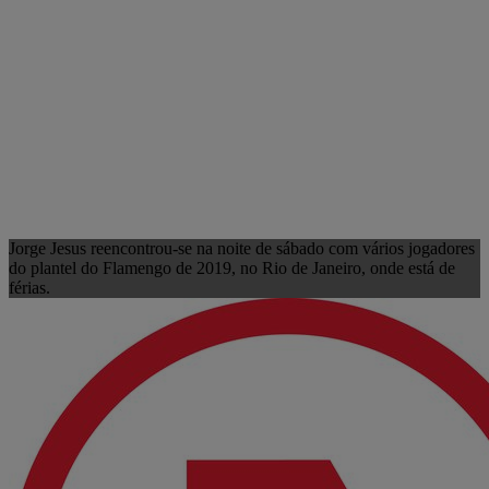
Jorge Jesus reencontrou-se na noite de sábado com vários jogadores
do plantel do Flamengo de 2019, no Rio de Janeiro, onde está de
férias.