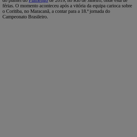
do plantel do
Flamengo
de 2019, no Rio de Janeiro, onde está de
férias. O momento aconteceu após a vitória da equipa carioca sobre
o Coritiba, no Maracanã, a contar para a 18.ª jornada do
Campeonato Brasileiro.