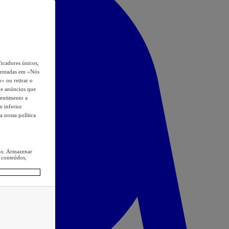
icadores únicos,
esentadas em «Nós
o» ou retirar o
s e anúncios que
sentimento a
e inferior
a nossa política
ção. Armazenar
 conteúdos,