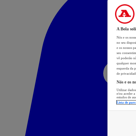
A Bola sol
Nós e os nos
no seu dispos
e os nossos pa
seu consentim
vê poderão não
qualquer mome
esquerda da p
de privacidad
Nós e os n
Utilizar dados
e/ou aceder a
estudos de au
Lista de parc