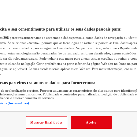
icita o seu consentimento para utilizar os seus dados pessoais para:
sos
298
parceiros armazenamos e acedemos a dados pessoais, como dados de navegação ou identif
itivo. Se selecionar «Aceito», permite que as tecnologias de rastreio suportem as finalidades apr
rceiros tratamos dados para as seguintes finalidades». Se, pelo contrário, selecionar «Rejeitar tud
ento, estas tecnologias serão desativadas. Se os rastreadores forem desativados, alguns conteúdo
 ser tão relevantes para si. Pode voltar a este menu para alterar as suas escolhas ou retirar o con
nto clicando na ligação Gerir preferências na parte inferior da página Web (ou no ícone na part
ágina, se aplicável). As suas escolhas serão aplicadas em Website. Para mais informação, consulte 
e.
ossos parceiros tratamos os dados para fornecermos:
 de geolocalização precisos. Procurar ativamente as características do dispositivo para identifica
 informações num dispositivo. Publicidade e conteúdos personalizados, medição de publicidade e
diência e desenvolvimento de serviços.
eiros (fornecedores)
Mostrar finalidades
Aceito