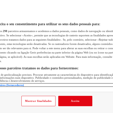
icita o seu consentimento para utilizar os seus dados pessoais para:
sos
298
parceiros armazenamos e acedemos a dados pessoais, como dados de navegação ou identif
itivo. Se selecionar «Aceito», permite que as tecnologias de rastreio suportem as finalidades apr
rceiros tratamos dados para as seguintes finalidades». Se, pelo contrário, selecionar «Rejeitar tud
ento, estas tecnologias serão desativadas. Se os rastreadores forem desativados, alguns conteúdo
 ser tão relevantes para si. Pode voltar a este menu para alterar as suas escolhas ou retirar o con
nto clicando na ligação Gerir preferências na parte inferior da página Web (ou no ícone na part
ágina, se aplicável). As suas escolhas serão aplicadas em Website. Para mais informação, consulte 
e.
ossos parceiros tratamos os dados para fornecermos:
 de geolocalização precisos. Procurar ativamente as características do dispositivo para identifica
 informações num dispositivo. Publicidade e conteúdos personalizados, medição de publicidade e
diência e desenvolvimento de serviços.
eiros (fornecedores)
Mostrar finalidades
Aceito