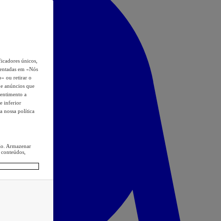
icadores únicos,
esentadas em «Nós
o» ou retirar o
s e anúncios que
sentimento a
e inferior
a nossa política
ção. Armazenar
 conteúdos,