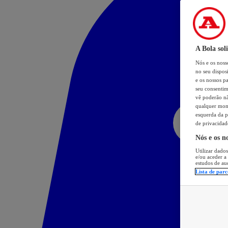
A Bola sol
Nós e os nos
no seu dispos
e os nossos pa
seu consentim
vê poderão não
qualquer mome
esquerda da p
de privacidad
Nós e os n
Utilizar dados
e/ou aceder a
estudos de au
Lista de parc