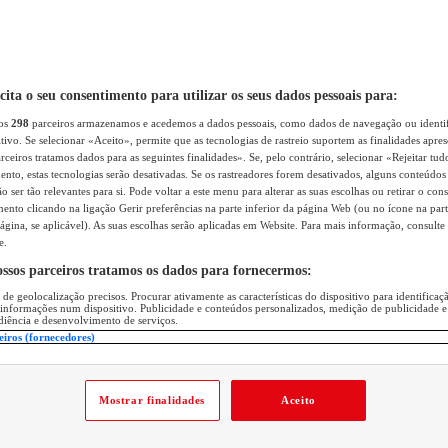
icita o seu consentimento para utilizar os seus dados pessoais para:
sos
298
parceiros armazenamos e acedemos a dados pessoais, como dados de navegação ou identif
itivo. Se selecionar «Aceito», permite que as tecnologias de rastreio suportem as finalidades apr
rceiros tratamos dados para as seguintes finalidades». Se, pelo contrário, selecionar «Rejeitar tud
ento, estas tecnologias serão desativadas. Se os rastreadores forem desativados, alguns conteúdo
 ser tão relevantes para si. Pode voltar a este menu para alterar as suas escolhas ou retirar o con
nto clicando na ligação Gerir preferências na parte inferior da página Web (ou no ícone na part
ágina, se aplicável). As suas escolhas serão aplicadas em Website. Para mais informação, consulte 
e.
ossos parceiros tratamos os dados para fornecermos:
 de geolocalização precisos. Procurar ativamente as características do dispositivo para identifica
 informações num dispositivo. Publicidade e conteúdos personalizados, medição de publicidade e
diência e desenvolvimento de serviços.
eiros (fornecedores)
Mostrar finalidades
Aceito