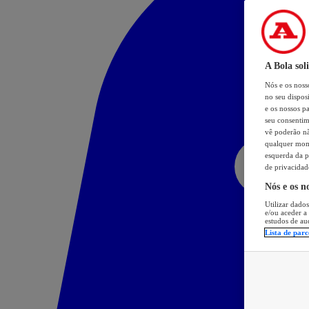
A Bola sol
Nós e os nos
no seu dispos
e os nossos pa
seu consentim
vê poderão não
qualquer mome
esquerda da p
de privacidad
Nós e os n
Utilizar dados
e/ou aceder a
estudos de au
Lista de parc