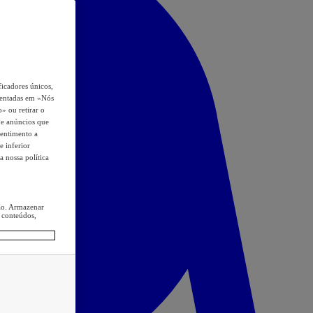
icadores únicos,
esentadas em «Nós
o» ou retirar o
s e anúncios que
sentimento a
e inferior
a nossa política
ção. Armazenar
 conteúdos,