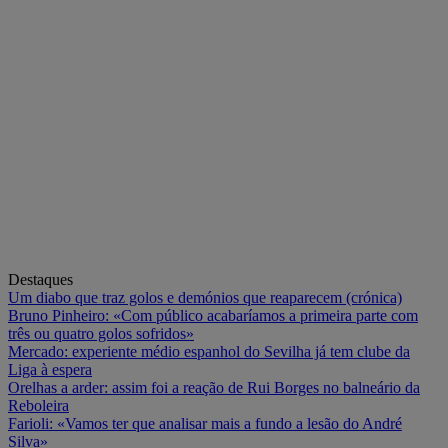
Destaques
Um diabo que traz golos e demónios que reaparecem (crónica)
Bruno Pinheiro: «Com público acabaríamos a primeira parte com
três ou quatro golos sofridos»
Mercado: experiente médio espanhol do Sevilha já tem clube da
Liga à espera
Orelhas a arder: assim foi a reação de Rui Borges no balneário da
Reboleira
Farioli: «Vamos ter que analisar mais a fundo a lesão do André
Silva»