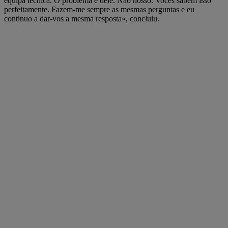
equipa técnica. O problema é dele. Não nosso. Vocês sabem isso
perfeitamente. Fazem-me sempre as mesmas perguntas e eu
continuo a dar-vos a mesma resposta», concluiu.