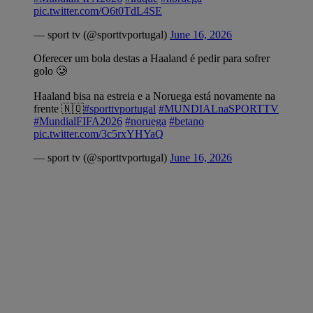
pic.twitter.com/O6t0TdL4SE
— sport tv (@sporttvportugal)
June 16, 2026
Oferecer um bola destas a Haaland é pedir para sofrer
golo 🥲
Haaland bisa na estreia e a Noruega está novamente na
frente 🇳🇴
#sporttvportugal
#MUNDIALnaSPORTTV
#MundialFIFA2026
#noruega
#betano
pic.twitter.com/3c5rxYHYaQ
— sport tv (@sporttvportugal)
June 16, 2026