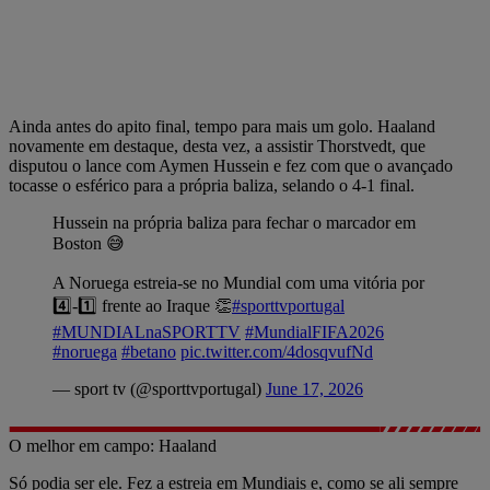
Ainda antes do apito final, tempo para mais um golo. Haaland
novamente em destaque, desta vez, a assistir Thorstvedt, que
disputou o lance com Aymen Hussein e fez com que o avançado
tocasse o esférico para a própria baliza, selando o 4-1 final.
Hussein na própria baliza para fechar o marcador em
Boston 😅
A Noruega estreia-se no Mundial com uma vitória por
4️⃣-1️⃣ frente ao Iraque 👏
#sporttvportugal
#MUNDIALnaSPORTTV
#MundialFIFA2026
#noruega
#betano
pic.twitter.com/4dosqvufNd
— sport tv (@sporttvportugal)
June 17, 2026
O melhor em campo: Haaland
Só podia ser ele. Fez a estreia em Mundiais e, como se ali sempre