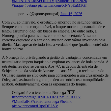
#MUNDIALnaSPORTTV
#MundialFIFA2026
#iraque
#betano
pic.twitter.com/XNYpEaM3Gf
— sport tv (@sporttvportugal)
June 16, 2026
Com 2-1 ao intervalo, o espetáculo amornou no segundo tempo.
Sempre com um crença notável, o Iraque mostrou personalidade e
tentou assumir o jogo, em busca do empate. Do outro lado, a
Noruega pendia para as alas, com o desconcertante Nusa no
corredor esquerdo e o atrevido Ryerson com várias investidas pela
direita. Mas, apesar de tudo isto, a verdade é que (praticamente) não
houve balizas.
A Noruega foi privilegiando a gestão da vantagem, concentrada em
neutralizar o ímpeto iraquiano e explorar os lances de bola parada. A
estratégia revelou-se certeira. Aos 76', já depois da entrada de
Schjelderup e da saída de Aursnes — aos 73' —, o recém-entrado
Ostigard surgiu no sítio certo para corresponder a um cruzamento de
Odegaard, assinando o golo que deu aos nórdicos a tranquilidade e
acabou, definitivamente, com as esperanças do Iraque.
Ostigard fez o terceiro da Noruega 🇳🇴
#sporttvportugal
#MUNDIALnaSPORTTV
#MundialFIFA2026
#noruega
#betano
pic.twitter.com/tUrpoDELVv