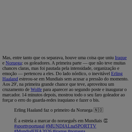
Mas, entre tanto que os separava, houve uma coisa que uniu
Iraque
e
Noruega
: os goleadores. A primeira parte — que não teve muitas
chances claras, mas foi pautada pela intensidade, organização e
emoção — pertenceu a eles. Do lado nórdico, o inevitável
Erling
Haaland
estreou-se em Mundiais sem acusar a pressão do momento.
Aos 29', na primeira grande chance que teve, aproveitou um
cruzamento de
Wolfe
para aparecer ao segundo poste e inaugurar o
marcador. 14 minutos depois, mostrou todo o seu faro goleador ao
forçar o erro do guarda-redes iraquiano e fazer o bis.
Erling Haaland faz o primeiro da Noruega 🇳🇴
É a estreia a marcar do norueguês em Mundiais 👏
#sporttvportugal
#MUNDIALnaSPORTTV
#MundialFIFA2026
#iraque
#noruega