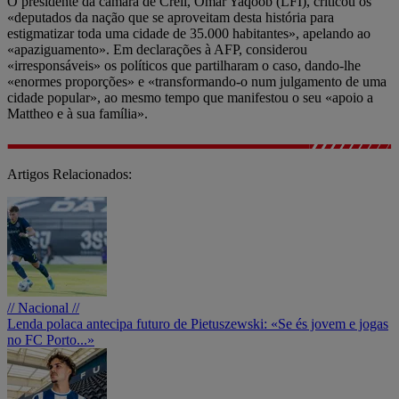
O presidente da câmara de Creil, Omar Yaqoob (LFI), criticou os
«deputados da nação que se aproveitam desta história para
estigmatizar toda uma cidade de 35.000 habitantes», apelando ao
«apaziguamento». Em declarações à AFP, considerou
«irresponsáveis» os políticos que partilharam o caso, dando-lhe
«enormes proporções» e «transformando-o num julgamento de uma
cidade popular», ao mesmo tempo que manifestou o seu «apoio a
Mattheo e à sua família».
Artigos Relacionados:
// Nacional //
Lenda polaca antecipa futuro de Pietuszewski: «Se és jovem e jogas
no FC Porto...»